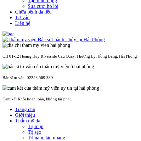
Tạo hình bụng
Sửa cười hở lợi
Chữa bệnh da liễu
Tư vấn
Liên hệ
OH 01-12 Hoàng Huy Riverside Cầu Quay, Thượng Lý, Hồng Bàng, Hải Phòng
Bác sĩ tư vấn: 02253 509 339
Cam kết Khỏi hoàn toàn, không tái phát.
Trang chủ
Giới thiệu
Thẩm mỹ da
Trị mụn
Trị sẹo
Trị nám, tàn nhang