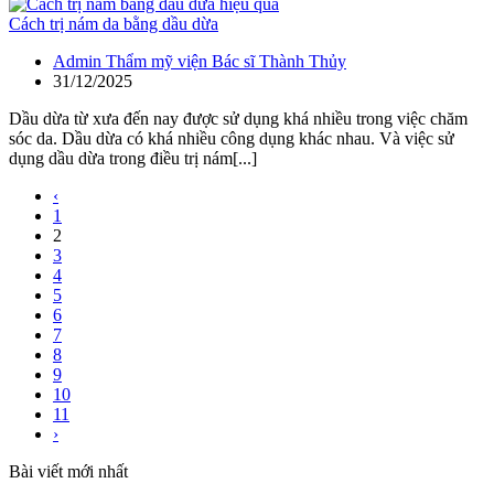
Cách trị nám da bằng dầu dừa
Admin Thẩm mỹ viện Bác sĩ Thành Thủy
31/12/2025
Dầu dừa từ xưa đến nay được sử dụng khá nhiều trong việc chăm
sóc da. Dầu dừa có khá nhiều công dụng khác nhau. Và việc sử
dụng dầu dừa trong điều trị nám[...]
‹
1
2
3
4
5
6
7
8
9
10
11
›
Bài viết mới nhất