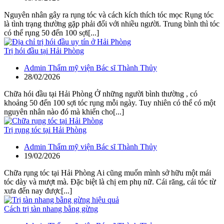
Nguyên nhân gây ra rụng tóc và cách kích thích tóc mọc Rụng tóc
là tình trạng thường gặp phải đối với nhiều người. Trung bình thì tóc
có thể rụng 50 đến 100 sợi[...]
Trị hói đầu tại Hải Phòng
Admin Thẩm mỹ viện Bác sĩ Thành Thủy
28/02/2026
Chữa hói đầu tại Hải Phòng Ở những người bình thường , có
khoảng 50 đến 100 sợi tóc rụng mỗi ngày. Tuy nhiên có thể có một
nguyên nhân nào đó mà khiến cho[...]
Trị rụng tóc tại Hải Phòng
Admin Thẩm mỹ viện Bác sĩ Thành Thủy
19/02/2026
Chữa rụng tóc tại Hải Phòng Ai cũng muốn mình sở hữu một mái
tóc dày và mượt mà. Đặc biệt là chị em phụ nữ. Cái răng, cái tóc từ
xưa đến nay được[...]
Cách trị tàn nhang bằng gừng