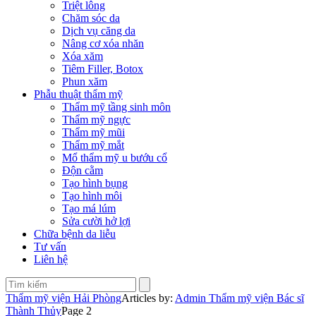
Triệt lông
Chăm sóc da
Dịch vụ căng da
Nâng cơ xóa nhăn
Xóa xăm
Tiêm Filler, Botox
Phun xăm
Phẫu thuật thẩm mỹ
Thẩm mỹ tầng sinh môn
Thẩm mỹ ngực
Thẩm mỹ mũi
Thẩm mỹ mắt
Mổ thẩm mỹ u bướu cổ
Độn cằm
Tạo hình bụng
Tạo hình môi
Tạo má lúm
Sửa cười hở lợi
Chữa bệnh da liễu
Tư vấn
Liên hệ
Thẩm mỹ viện Hải Phòng
Articles by:
Admin Thẩm mỹ viện Bác sĩ
Thành Thủy
Page 2