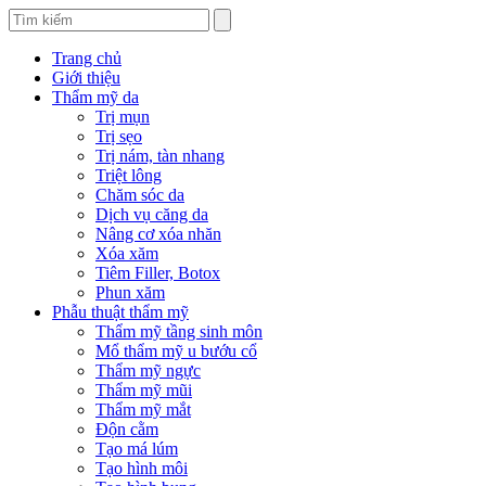
Trang chủ
Giới thiệu
Thẩm mỹ da
Trị mụn
Trị sẹo
Trị nám, tàn nhang
Triệt lông
Chăm sóc da
Dịch vụ căng da
Nâng cơ xóa nhăn
Xóa xăm
Tiêm Filler, Botox
Phun xăm
Phẫu thuật thẩm mỹ
Thẩm mỹ tầng sinh môn
Mổ thẩm mỹ u bướu cổ
Thẩm mỹ ngực
Thẩm mỹ mũi
Thẩm mỹ mắt
Độn cằm
Tạo má lúm
Tạo hình môi