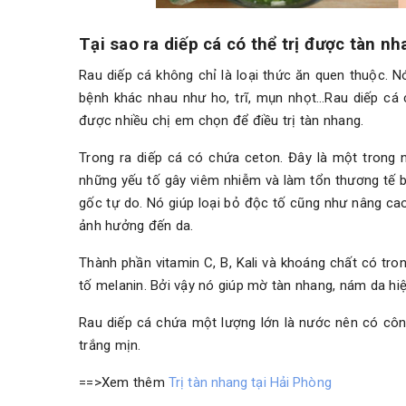
Tại sao ra diếp cá có thể trị được tàn n
Rau diếp cá không chỉ là loại thức ăn quen thuộc. 
bệnh khác nhau như ho, trĩ, mụn nhọt…Rau diếp cá 
được nhiều chị em chọn để điều trị tàn nhang.
Trong ra diếp cá có chứa ceton. Đây là một trong
những yếu tố gây viêm nhiễm và làm tổn thương tế b
gốc tự do. Nó giúp loại bỏ độc tố cũng như nâng ca
ảnh hưởng đến da.
Thành phần vitamin C, B, Kali và khoáng chất có tro
tố melanin. Bởi vậy nó giúp mờ tàn nhang, nám da hiệ
Rau diếp cá chứa một lượng lớn là nước nên có côn
trắng mịn.
==>Xem thêm
Trị tàn nhang tại Hải Phòng