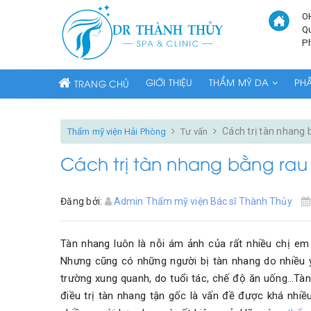
O
Q
P
GIỚI THIỆU
THẨM MỸ DA
PH
TRANG CHỦ
Cách trị tàn nhang 
Thẩm mỹ viện Hải Phòng
Tư vấn
Cách trị tàn nhang bằng rau
Đăng bởi:
Admin Thẩm mỹ viện Bác sĩ Thành Thủy
Tàn nhang luôn là nỗi ám ảnh của rất nhiều chị em
Nhưng cũng có những người bị tàn nhang do nhiều y
trường xung quanh, do tuổi tác, chế độ ăn uống…Tàn n
điều trị tàn nhang tận gốc là vấn đề được khá nhiề