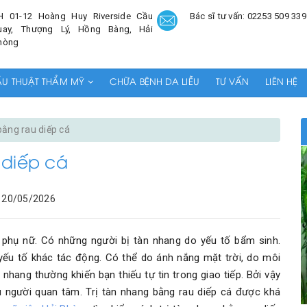
H 01-12 Hoàng Huy Riverside Cầu
Bác sĩ tư vấn: 02253 509 339
uay, Thượng Lý, Hồng Bàng, Hải
hòng
ẪU THUẬT THẨM MỸ
CHỮA BỆNH DA LIỄU
TƯ VẤN
LIÊN HỆ
bằng rau diếp cá
 diếp cá
20/05/2026
 phụ nữ. Có những người bị tàn nhang do yếu tố bẩm sinh.
ếu tố khác tác động. Có thể do ánh nắng mặt trời, do môi
hang thường khiến bạn thiếu tự tin trong giao tiếp. Bởi vậy
u người quan tâm. Trị tàn nhang bằng rau diếp cá được khá