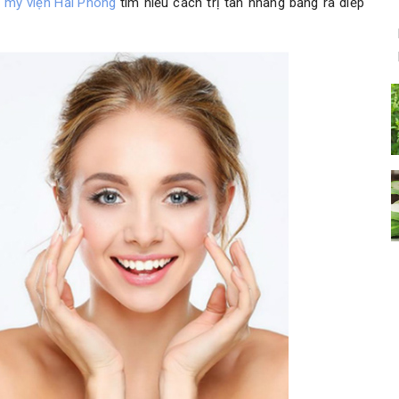
 mỹ viện Hải Phòng
tìm hiểu cách trị tàn nhang bằng ra diếp