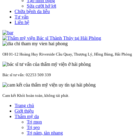
Tạo hình bụng
Sửa cười hở lợi
Chữa bệnh da liễu
Tư vấn
Liên hệ
OH 01-12 Hoàng Huy Riverside Cầu Quay, Thượng Lý, Hồng Bàng, Hải Phòng
Bác sĩ tư vấn: 02253 509 339
Cam kết Khỏi hoàn toàn, không tái phát.
Trang chủ
Giới thiệu
Thẩm mỹ da
Trị mụn
Trị sẹo
Trị nám, tàn nhang