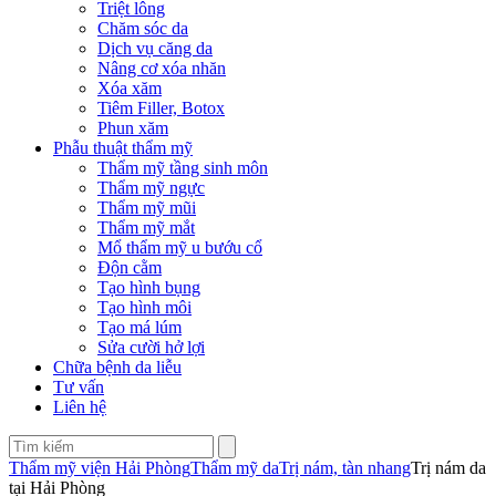
Triệt lông
Chăm sóc da
Dịch vụ căng da
Nâng cơ xóa nhăn
Xóa xăm
Tiêm Filler, Botox
Phun xăm
Phẫu thuật thẩm mỹ
Thẩm mỹ tầng sinh môn
Thẩm mỹ ngực
Thẩm mỹ mũi
Thẩm mỹ mắt
Mổ thẩm mỹ u bướu cổ
Độn cằm
Tạo hình bụng
Tạo hình môi
Tạo má lúm
Sửa cười hở lợi
Chữa bệnh da liễu
Tư vấn
Liên hệ
Thẩm mỹ viện Hải Phòng
Thẩm mỹ da
Trị nám, tàn nhang
Trị nám da
tại Hải Phòng