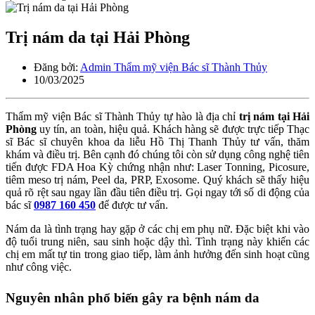
Trị nám da tại Hải Phòng
Đăng bởi:
Admin Thẩm mỹ viện Bác sĩ Thành Thủy
10/03/2025
Thẩm mỹ viện Bác sĩ Thành Thủy tự hào là địa chỉ
trị nám tại Hải
Phòng
uy tín, an toàn, hiệu quả. Khách hàng sẽ được trực tiếp Thạc
sĩ Bác sĩ chuyên khoa da liễu Hồ Thị Thanh Thủy tư vấn, thăm
khám và điều trị. Bên cạnh đó chúng tôi còn sử dụng công nghệ tiên
tiến được FDA Hoa Kỳ chứng nhận như: Laser Tonning, Picosure,
tiêm meso trị nám, Peel da, PRP, Exosome. Quý khách sẽ thấy hiệu
quả rõ rệt sau ngay lần đầu tiên điều trị. Gọi ngay tới số di động của
bác sĩ
0987 160 450
để được tư vấn.
Nám da là tình trạng hay gặp ở các chị em phụ nữ. Đặc biệt khi vào
độ tuổi trung niên, sau sinh hoặc dậy thì. Tình trạng này khiến các
chị em mất tự tin trong giao tiếp, làm ảnh hưởng đến sinh hoạt cũng
như công việc.
Nguyên nhân phổ biến gây ra bệnh nám da