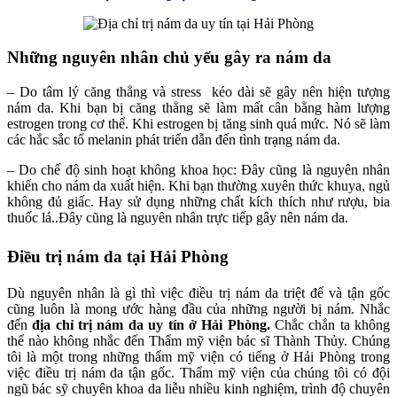
Những nguyên nhân chủ yếu gây ra nám da
– Do tâm lý căng thẳng và stress kéo dài sẽ gây nên hiện tượng
nám da. Khi bạn bị căng thẳng sẽ làm mất cân bằng hàm lượng
estrogen trong cơ thể. Khi estrogen bị tăng sinh quá mức. Nó sẽ làm
các hắc sắc tố melanin phát triển dẫn đến tình trạng nám da.
– Do chế độ sinh hoạt không khoa học: Đây cũng là nguyên nhân
khiến cho nám da xuất hiện. Khi bạn thường xuyên thức khuya, ngủ
không đủ giấc. Hay sử dụng những chất kích thích như rượu, bia
thuốc lá..Đây cũng là nguyên nhân trực tiếp gây nên nám da.
Điều trị nám da tại Hải Phòng
Dù nguyên nhân là gì thì việc điều trị nám da triệt để và tận gốc
cũng luôn là mong ước hàng đầu của những người bị nám. Nhắc
đến
địa chỉ trị nám da uy tín ở Hải Phòng.
Chắc chắn ta không
thể nào không nhắc đến Thẩm mỹ viện bác sĩ Thành Thủy. Chúng
tôi là một trong những thẩm mỹ viện có tiếng ở Hải Phòng trong
việc điều trị nám da tận gốc. Thẩm mỹ viện của chúng tôi có đội
ngũ bác sỹ chuyên khoa da liễu nhiều kinh nghiệm, trình độ chuyên