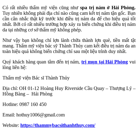
Có rất nhiều thẩm mỹ viện cũng như
spa trị nám ở Hải Phòng.
Tuy nhiên không phải địa chỉ nào cũng cam kết trị nám tận gốc. Bạn
cần cân nhắc thật kỹ trước khi điều trị nám da để cho hiệu quả tốt
nhất. Bởi có rất nhiều trường hợp xảy ra biến chứng khi điều trị nám
da tại những cơ sở thẩm mỹ không phép.
Như vậy bạn không chỉ lợn lành chữa thành lợn què, tiền mất tật
mang. Thẩm mỹ viện bác sỹ Thành Thủy cam kết điều trị nám da an
toàn hiệu quả không biến chứng chỉ sau một liệu trình duy nhất.
Quý khách hàng quan tâm đến trị nám,
trị mụn tại Hải Phòng
vui
lòng liên hệ:
Thẩm mỹ viện Bác sĩ Thành Thủy
Địa chỉ: OH 01-12 Hoàng Huy Riverside Cầu Quay – Thượng Lý –
Hồng Bàng – Hải Phòng
Hotline: 0987 160 450
Email: hothuy1006@gmail.com
Website:
https://thammybacsithanhthuy.com/