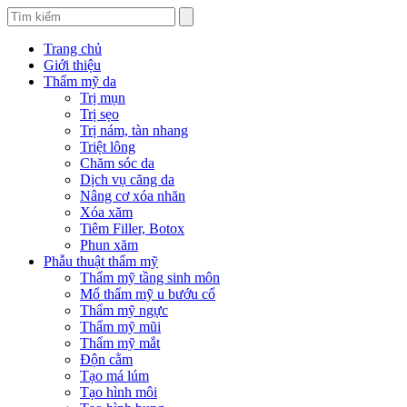
Trang chủ
Giới thiệu
Thẩm mỹ da
Trị mụn
Trị sẹo
Trị nám, tàn nhang
Triệt lông
Chăm sóc da
Dịch vụ căng da
Nâng cơ xóa nhăn
Xóa xăm
Tiêm Filler, Botox
Phun xăm
Phẫu thuật thẩm mỹ
Thẩm mỹ tầng sinh môn
Mổ thẩm mỹ u bướu cổ
Thẩm mỹ ngực
Thẩm mỹ mũi
Thẩm mỹ mắt
Độn cằm
Tạo má lúm
Tạo hình môi