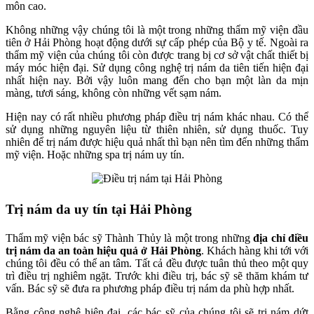
môn cao.
Không những vậy chúng tôi là một trong những thẩm mỹ viện đầu
tiên ở Hải Phòng hoạt động dưới sự cấp phép của Bộ y tế. Ngoài ra
thẩm mỹ viện của chúng tôi còn được trang bị cơ sở vật chất thiết bị
máy móc hiện đại. Sử dụng công nghệ trị nám da tiên tiến hiện đại
nhất hiện nay. Bởi vậy luôn mang đến cho bạn một làn da mịn
màng, tươi sáng, không còn những vết sạm nám.
Hiện nay có rất nhiều phương pháp điều trị nám khác nhau. Có thể
sử dụng những nguyên liệu từ thiên nhiên, sử dụng thuốc. Tuy
nhiên để trị nám được hiệu quả nhất thì bạn nên tìm đến những thẩm
mỹ viện. Hoặc những spa trị nám uy tín.
Trị nám da uy tín tại Hải Phòng
Thẩm mỹ viện bác sỹ Thành Thủy là một trong những
địa chỉ điều
trị nám da an toàn hiệu quả ở Hải Phòng
. Khách hàng khi tới với
chúng tôi đều có thể an tâm. Tất cả đều được tuân thủ theo một quy
trì điều trị nghiêm ngặt. Trước khi điều trị, bác sỹ sẽ thăm khám tư
vấn. Bác sỹ sẽ đưa ra phương pháp điều trị nám da phù hợp nhất.
Bằng công nghệ hiện đại, các bác sỹ của chúng tôi sẽ trị nám dứt