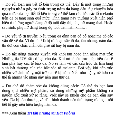
– Do rối loạn nội tiết tố bên trong cơ thể: Đây là một trong những
nguyên nhân gây ra tình trạng nám da
hàng đầu. Sự chuyển hóa
quá mức của nội tiết tố bên trong cơ thể làm các hắc sắc tố melanin
trên da bị tăng sinh quá mức. Tình trạng này thường xuất hiện phổ
biến ở những người đang ở độ tuổi dậy thì, phụ nữ mang thai. Hoặc
sau sinh, phụ nữ đang trong độ tuổi tiền mãn kinh…
– Do yếu tố di truyền: Nếu trong da đình bạn có bố hoặc mẹ có các
vấn đề về da. Ví dụ như là bị rối loạn sắc tố da, tàn nhang, nám da..
thì đời con chắc chắn cũng sẽ rất hay bị nám da.
– Do tác động thường xuyên với khói bụi hoặc ánh nắng mặt trời:
Những tia UV rất có hại cho da. Khi nó chiếu trực tiếp trên da sẽ
làm phá hủy các tế bào da. Nó sẽ làm vỡ các cấu trúc da làm tăng
sinh bất thường của các hắc sắc tố melanin. Bởi vậy khi tiếp xúc
nhiều với ánh nắng mặt trời da sẽ bị nám. Nếu như nặng nề hơn có
thể là những tác nhân gây nên ung thư da.
– Do chế độ chăm sóc da không đúng cách: Có thể do bạn lạm
dụng quá nhiều mỹ phẩm, sử dụng những mỹ phẩm không có
nguồn gốc xuất xứ rõ ràng. Việc này sẽ khiến cho da bạn dần suy
yếu. Da bị tổn thương và dần hình thành nên tình trạng rối loạn nội
tiết tố gây nên hiện tượng nám da.
==>Xem thêm
Trị tàn nhang tại Hải Phòng