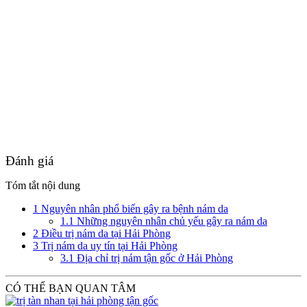
Đánh giá
Tóm tắt nội dung
1
Nguyên nhân phổ biến gây ra bệnh nám da
1.1
Những nguyên nhân chủ yếu gây ra nám da
2
Điều trị nám da tại Hải Phòng
3
Trị nám da uy tín tại Hải Phòng
3.1
Địa chỉ trị nám tận gốc ở Hải Phòng
CÓ THỂ BẠN QUAN TÂM