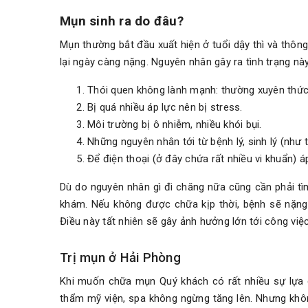
Mụn sinh ra do đâu?
Mụn thường bắt đầu xuất hiện ở tuổi dậy thì và thông
lại ngày càng nặng. Nguyên nhân gây ra tình trạng nà
Thói quen không lành mạnh: thường xuyên thức
Bị quá nhiều áp lực nên bị stress.
Môi trường bị ô nhiễm, nhiều khói bụi.
Những nguyên nhân tới từ bệnh lý, sinh lý (như tu
Để điện thoại (ở đây chứa rất nhiều vi khuẩn)
Dù do nguyên nhân gì đi chăng nữa cũng cần phải tì
khám. Nếu không được chữa kịp thời, bệnh sẽ nặng h
Điều này tất nhiên sẽ gây ảnh hưởng lớn tới công việc,
Trị mụn ở Hải Phòng
Khi muốn chữa mụn Quý khách có rất nhiều sự lựa c
thẩm mỹ viện, spa không ngừng tăng lên. Nhưng khôn