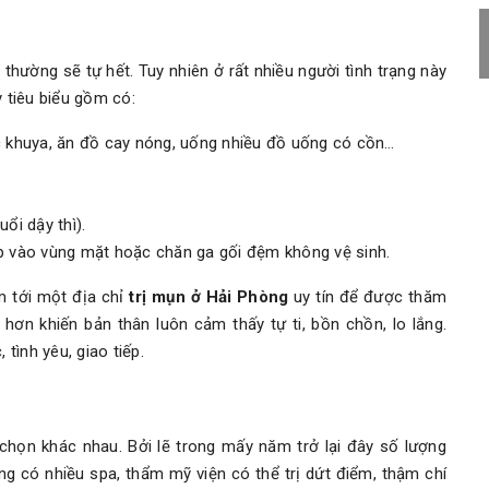
 thường sẽ tự hết. Tuy nhiên ở rất nhiều người tình trạng này
y tiêu biểu gồm có:
 khuya, ăn đồ cay nóng, uống nhiều đồ uống có cồn…
ổi dậy thì).
 áp vào vùng mặt hoặc chăn ga gối đệm không vệ sinh.
m tới một địa chỉ
trị mụn ở Hải Phòng
uy tín để được thăm
ơn khiến bản thân luôn cảm thấy tự ti, bồn chồn, lo lắng.
 tình yêu, giao tiếp.
họn khác nhau. Bởi lẽ trong mấy năm trở lại đây số lượng
g có nhiều spa, thẩm mỹ viện có thể trị dứt điểm, thậm chí