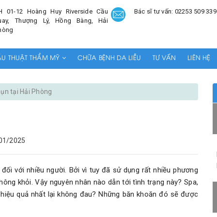
H 01-12 Hoàng Huy Riverside Cầu
Bác sĩ tư vấn: 02253 509 339
uay, Thượng Lý, Hồng Bàng, Hải
hòng
ẪU THUẬT THẨM MỸ
CHỮA BỆNH DA LIỄU
TƯ VẤN
LIÊN HỆ
mụn tại Hải Phòng
01/2025
ối với nhiều người. Bởi vì tuy đã sử dụng rất nhiều phương
ông khỏi. Vậy nguyên nhân nào dẫn tới tình trạng này? Spa,
, hiệu quả nhất lại không đau? Những băn khoăn đó sẽ được