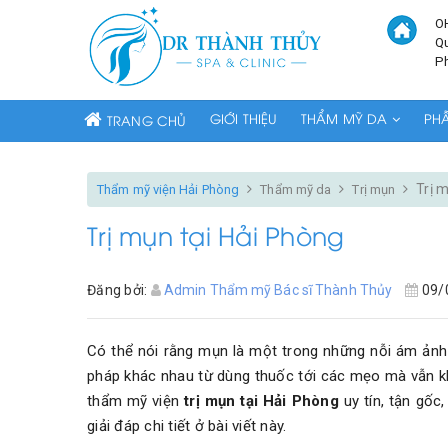
O
Q
P
GIỚI THIỆU
THẨM MỸ DA
PH
TRANG CHỦ
Trị 
Thẩm mỹ viện Hải Phòng
Thẩm mỹ da
Trị mụn
Trị mụn tại Hải Phòng
Đăng bởi:
Admin Thẩm mỹ Bác sĩ Thành Thủy
09/
Có thể nói rằng mụn là một trong những nỗi ám ảnh đ
pháp khác nhau từ dùng thuốc tới các mẹo mà vẫn kh
thẩm mỹ viện
trị mụn tại Hải Phòng
uy tín, tận gốc
giải đáp chi tiết ở bài viết này.