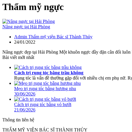
Thẩm mỹ ngực
Nâng ngực tại Hải Phòng
Admin Thẩm mỹ viện Bác sĩ Thành Thủy
24/01/2022
Nâng ngực đẹp tại Hải Phòng Một khuôn ngực đầy đặn cân đối luôn khi
Bài viết mới nhất
Cách trị rụng tóc bằng trầu không
Rụng tóc là vấn đề thường gặp đối với nhiều chị em phụ nữ. Rụ
Mẹo trị rụng tóc bằng hương nhu
30/06/2026
Cách trị rụng tóc bằng vỏ bưởi
21/06/2026
Thông tin liên hệ
THẨM MỸ VIỆN BÁC SĨ THÀNH THỦY