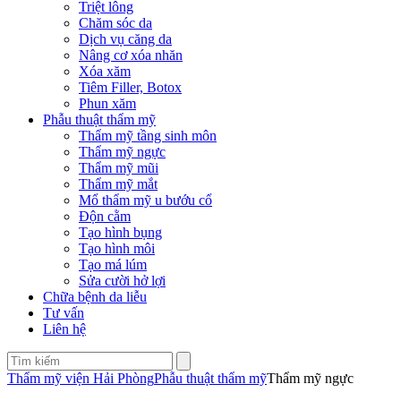
Triệt lông
Chăm sóc da
Dịch vụ căng da
Nâng cơ xóa nhăn
Xóa xăm
Tiêm Filler, Botox
Phun xăm
Phẫu thuật thẩm mỹ
Thẩm mỹ tầng sinh môn
Thẩm mỹ ngực
Thẩm mỹ mũi
Thẩm mỹ mắt
Mổ thẩm mỹ u bướu cổ
Độn cằm
Tạo hình bụng
Tạo hình môi
Tạo má lúm
Sửa cười hở lợi
Chữa bệnh da liễu
Tư vấn
Liên hệ
Thẩm mỹ viện Hải Phòng
Phẫu thuật thẩm mỹ
Thẩm mỹ ngực