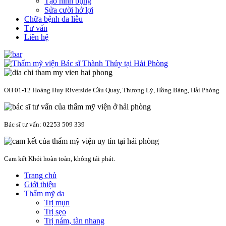
Tạo hình bụng
Sửa cười hở lợi
Chữa bệnh da liễu
Tư vấn
Liên hệ
OH 01-12 Hoàng Huy Riverside Cầu Quay, Thượng Lý, Hồng Bàng, Hải Phòng
Bác sĩ tư vấn: 02253 509 339
Cam kết Khỏi hoàn toàn, không tái phát.
Trang chủ
Giới thiệu
Thẩm mỹ da
Trị mụn
Trị sẹo
Trị nám, tàn nhang