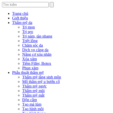
Trang chủ
Giới thiệu
Thẩm mỹ da
Trị mụn
Trị sẹo
Trị nám, tàn nhang
Triệt lông
Chăm sóc da
Dịch vụ căng da
Nâng cơ xóa nhăn
Xóa xăm
Tiêm Filler, Botox
Phun xăm
Phẫu thuật thẩm mỹ
Thẩm mỹ tầng sinh môn
Mổ thẩm mỹ u bướu cổ
Thẩm mỹ ngực
Thẩm mỹ mũi
Thẩm mỹ mắt
Độn cằm
Tạo má lúm
Tạo hình môi