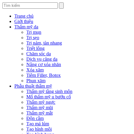
Trang chủ
Giới thiệu
Thẩm mỹ da
Trị mụn
Trị sẹo
Trị nám, tàn nhang
Triệt lông
Chăm sóc da
Dịch vụ căng da
Nâng cơ xóa nhăn
Xóa xăm
Tiêm Filler, Botox
Phun xăm
Phẫu thuật thẩm mỹ
Thẩm mỹ tầng sinh môn
Mổ thẩm mỹ u bướu cổ
Thẩm mỹ ngực
Thẩm mỹ mũi
Thẩm mỹ mắt
Độn cằm
Tạo má lúm
Tạo hình môi