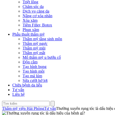
Triệt lông
Chăm sóc da
Dịch vụ căng da
Nâng cơ xóa nhăn
Xóa xăm
Tiêm Filler, Botox
Phun xăm
Phẫu thuật thẩm mỹ
Thẩm mỹ tầng sinh môn
Thẩm mỹ ngực
Thẩm mỹ mũi
Thẩm mỹ mắt
Mổ thẩm mỹ u bướu cổ
Độn cằm
Tạo hình bụng
Tạo hình môi
Tạo má lúm
Sửa cười hở lợi
Chữa bệnh da liễu
Tư vấn
Liên hệ
Thẩm mỹ viện Hải Phòng
Tư vấn
Thường xuyên rụng tóc là dấu hiệu 