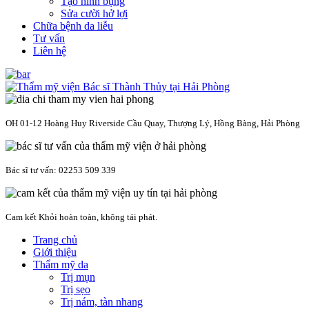
Tạo hình bụng
Sửa cười hở lợi
Chữa bệnh da liễu
Tư vấn
Liên hệ
OH 01-12 Hoàng Huy Riverside Cầu Quay, Thượng Lý, Hồng Bàng, Hải Phòng
Bác sĩ tư vấn: 02253 509 339
Cam kết Khỏi hoàn toàn, không tái phát.
Trang chủ
Giới thiệu
Thẩm mỹ da
Trị mụn
Trị sẹo
Trị nám, tàn nhang