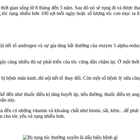
ó thời gian sống từ 8 tháng đến 5 năm. Sau đó nó sẽ rụng đi và được th
 tóc rụng nhiều hơn 100 sợi mỗi ngày hoặc số lượng tóc con mọc ra ít h
nội tiết tố androgen và sự gia tăng bất thường của enzym 5 alpha-red
gày càng nhiều thì sự phát triển của tóc cũng dần chậm lại. Ở một thờ
c bị bệnh mãn kinh..thì nội tiết tố thay đổi. Còn một số bệnh lý nữa cũ
 kể đến như thuốc điều trị tăng huyết áp, tiểu đường, thuốc điều trị u
hân này.
ta đều có những vitamin và khoáng chất như biotin, sắt, kẽm…để phát t
m cho tóc yếu và rụng nhiều hơn.