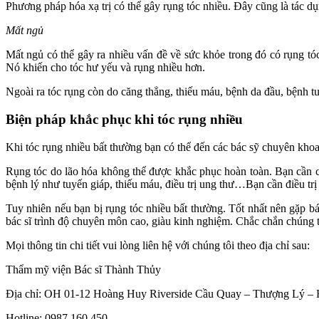
Phương pháp hóa xạ trị có thể gây rụng tóc nhiều. Đây cũng là tác dụng
Mất ngủ
Mất ngủ có thể gây ra nhiều vấn đề về sức khỏe trong đó có rụng tóc
Nó khiến cho tóc hư yếu và rụng nhiều hơn.
Ngoài ra tóc rụng còn do căng thẳng, thiếu máu, bệnh da đầu, bệnh tu
Biện pháp khắc phục khi tóc rụng nhiều
Khi tóc rụng nhiều bất thường bạn có thể đến các bác sỹ chuyên kho
Rụng tóc do lão hóa không thể được khắc phục hoàn toàn. Bạn cần c
bệnh lý như tuyến giáp, thiếu máu, điều trị ung thư…Bạn cần điều trị
Tuy nhiên nếu bạn bị rụng tóc nhiều bất thường. Tốt nhất nên gặp b
bác sĩ trình độ chuyên môn cao, giàu kinh nghiệm. Chắc chắn chúng t
Mọi thông tin chi tiết vui lòng liên hệ với chúng tôi theo địa chỉ sau:
Thẩm mỹ viện Bác sĩ Thành Thủy
Địa chỉ: OH 01-12 Hoàng Huy Riverside Cầu Quay – Thượng Lý –
Hotline: 0987 160 450