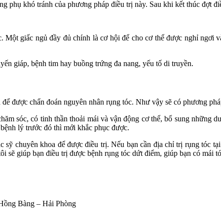
 phụ khó tránh của phương pháp điều trị này. Sau khi kết thúc đợt điều 
. Một giấc ngủ đầy đủ chính là cơ hội để cho cơ thể được nghỉ ngơi và
yến giáp, bệnh tim hay buồng trứng đa nang, yếu tố di truyền.
a để được chẩn đoán nguyên nhân rụng tóc. Như vậy sẽ có phương pháp 
hăm sóc, có tinh thần thoải mái và vận động cơ thể, bổ sung những d
 bệnh lý trước đó thì mới khắc phục được.
ác sỹ chuyên khoa để được điều trị. Nếu bạn cần địa chỉ trị rụng tóc 
ôi sẽ giúp bạn điều trị được bệnh rụng tóc dứt điểm, giúp bạn có mái 
 Hồng Bàng – Hải Phòng