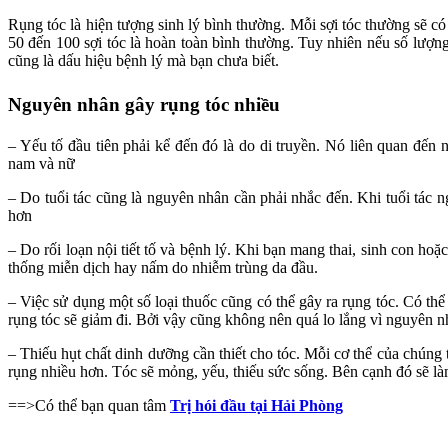
Rụng tóc là hiện tượng sinh lý bình thường. Mỗi sợi tóc thường sẽ c
50 đến 100 sợi tóc là hoàn toàn bình thường. Tuy nhiên nếu số lượng
cũng là dấu hiệu bệnh lý mà bạn chưa biết.
Nguyên nhân gây rụng tóc nhiều
– Yếu tố đầu tiên phải kể đến đó là do di truyền. Nó liên quan đến 
nam và nữ
– Do tuổi tác cũng là nguyên nhân cần phải nhắc đến. Khi tuổi tác n
hơn
– Do rối loạn nội tiết tố và bệnh lý. Khi bạn mang thai, sinh con hoặ
thống miễn dịch hay nấm do nhiễm trùng da đầu.
– Việc sử dụng một số loại thuốc cũng có thể gây ra rụng tóc. Có thể
rụng tóc sẽ giảm đi. Bởi vậy cũng không nên quá lo lắng vì nguyên n
– Thiếu hụt chất dinh dưỡng cần thiết cho tóc. Mỗi cơ thể của chúng 
rụng nhiều hơn. Tóc sẽ mỏng, yếu, thiếu sức sống. Bên cạnh đó sẽ là
==>Có thể bạn quan tâm
Trị hói đầu tại Hải Phòng