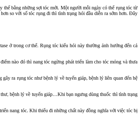
ay thế bằng những sợi tóc mới. Một người mỗi ngày có thể rụng tóc từ
ơn so với số tóc rụng đi thì tình trạng hói đầu diễn ra sớm hơn. Đây
uctase ở trong cơ thể. Rụng tóc kiểu hói này thường ảnh hưởng đến cả
i điểm nào đó thì nang tóc ngừng phát triển làm cho tóc mỏng và thưa
ng gây ra rụng tóc như bệnh lý về tuyến giáp, bệnh lý liên quan đến hệ
ng thư, bệnh lý về tuyến giáp…Khi bạn ngưng dùng thuốc thì tình trạng
riển nang tóc. Khi thiếu đi những chất này đồng nghĩa với việc tóc bị