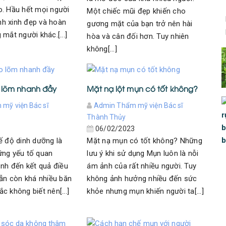
. Hầu hết mọi người
Một chiếc mũi đẹp khiến cho
h xinh đẹp và hoàn
gương mặt của bạn trở nên hài
mắt người khác.[...]
hòa và cân đối hơn. Tuy nhiên
không[...]
o lõm nhanh đầy
Mặt nạ lột mụn có tốt không?
mỹ viện Bác sĩ
Admin Thẩm mỹ viện Bác sĩ
Thành Thủy
3
06/02/2023
ế độ dinh dưỡng là
Mặt nạ mụn có tốt không? Những
ững yếu tố quan
lưu ý khi sử dụng Mụn luôn là nỗi
ịnh đến kết quả điều
ám ảnh của rất nhiều người. Tuy
Vẫn còn khá nhiều băn
không ảnh hưởng nhiều đến sức
c không biết nên[...]
khỏe nhưng mụn khiến người ta[...]