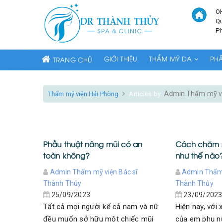
O
Q
P
GIỚI THIỆU
THẨM MỸ DA
PH
TRANG CHỦ
Admin Thẩm mỹ vi
Thẩm mỹ viện Hải Phòng
Articles by:
Phẫu thuật nâng mũi có an
Cách chăm s
toàn không?
như thế nào
Admin Thẩm mỹ viện Bác sĩ
Admin Thẩm 
Thành Thủy
Thành Thủy
25/09/2023
23/09/202
Tất cả mọi người kể cả nam và nữ
Hiện nay, với 
đều muốn sở hữu một chiếc mũi
của em phụ n