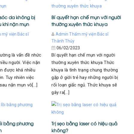
óc da không bị
Bí quyết hạn chế mụn với người
u khi nặn mụn
thường xuyên thức khuya
mỹ viện Bác sĩ
Admin Thẩm mỹ viện Bác sĩ
Thành Thủy
3
06/02/2023
hường là vấn đề nhức
Bí quyết hạn chế mụn với người
hiều người. Việc nặn
thường xuyên thức khuya Thức
ụn được khá nhiều
khuya là tình trạng chung thường
n. Tuy nhiên việc
gặp ở giới trẻ hay những người bị
au nặn mụn vô[...]
rối loạn giấc ngủ. Thức khuya sẽ
gây ra[...]
 lồi bằng phương
Trị sẹo bằng laser có hiệu quả
h
không?