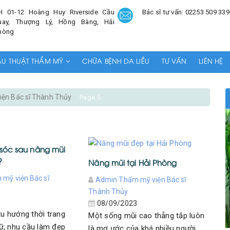
H 01-12 Hoàng Huy Riverside Cầu
Bác sĩ tư vấn: 02253 509 339
uay, Thượng Lý, Hồng Bàng, Hải
hòng
ẪU THUẬT THẨM MỸ
CHỮA BỆNH DA LIỄU
TƯ VẤN
LIÊN HỆ
ện Bác sĩ Thành Thủy
Page 5
óc sau nâng mũi
?
Nâng mũi tại Hải Phòng
mỹ viện Bác sĩ
Admin Thẩm mỹ viện Bác sĩ
Thành Thủy
3
08/09/2023
xu hướng thời trang
Một sống mũi cao thẳng tắp luôn
ữ, nhu cầu làm đẹp
là mơ ước của khá nhiều người.