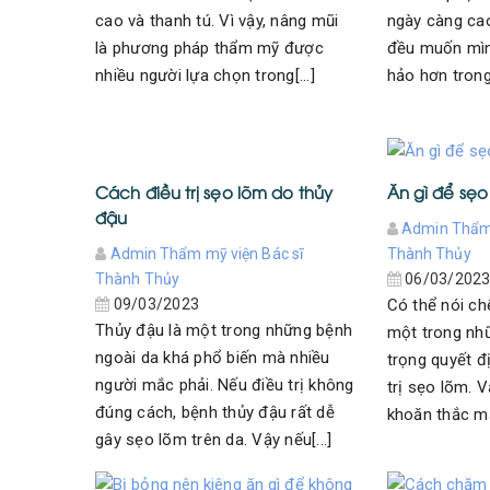
cao và thanh tú. Vì vậy, nâng mũi
ngày càng cao
là phương pháp thẩm mỹ được
đều muốn mìn
nhiều người lựa chọn trong[...]
hảo hơn trong 
Cách điều trị sẹo lõm do thủy
Ăn gì để sẹ
đậu
Admin Thẩm 
Admin Thẩm mỹ viện Bác sĩ
Thành Thủy
Thành Thủy
06/03/202
09/03/2023
Có thể nói ch
Thủy đậu là một trong những bệnh
một trong nh
ngoài da khá phổ biến mà nhiều
trọng quyết đ
người mắc phải. Nếu điều trị không
trị sẹo lõm. 
đúng cách, bệnh thủy đậu rất dễ
khoăn thắc mắ
gây sẹo lõm trên da. Vậy nếu[...]