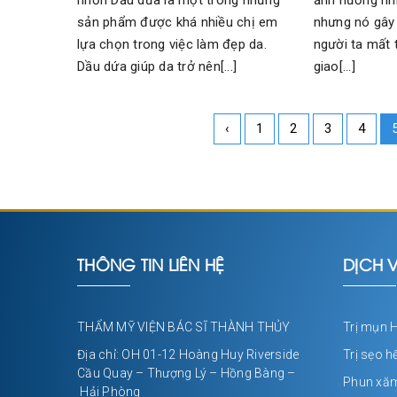
ảnh hưởng nh
sản phẩm được khá nhiều chị em
nhưng nó gây
lựa chọn trong việc làm đẹp da.
người ta mất 
Dầu dứa giúp da trở nên[...]
giao[...]
‹
1
2
3
4
THÔNG TIN LIÊN HỆ
DỊCH V
THẨM MỸ VIỆN BÁC SĨ THÀNH THỦY
Trị mụn 
Địa chỉ: OH 01-12 Hoàng Huy Riverside
Trị sẹo h
Cầu Quay – Thượng Lý – Hồng Bàng –
Phun xă
Hải Phòng