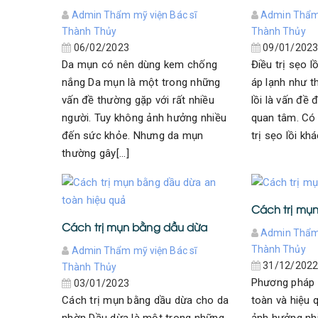
Admin Thẩm mỹ viện Bác sĩ
Admin Thẩm 
Thành Thủy
Thành Thủy
06/02/2023
09/01/202
Da mụn có nên dùng kem chống
Điều trị sẹo 
nắng Da mụn là một trong những
áp lạnh như t
vấn đề thường gặp với rất nhiều
lồi là vấn đề
người. Tuy không ảnh hưởng nhiều
quan tâm. Có
đến sức khỏe. Nhưng da mụn
trị sẹo lồi khá
thường gây[...]
Cách trị mụn
Cách trị mụn bằng dầu dừa
Admin Thẩm 
Thành Thủy
Admin Thẩm mỹ viện Bác sĩ
31/12/202
Thành Thủy
Phương pháp t
03/01/2023
Cách trị mụn bằng dầu dừa cho da
toàn và hiệu 
nhờn Dầu dừa là một trong những