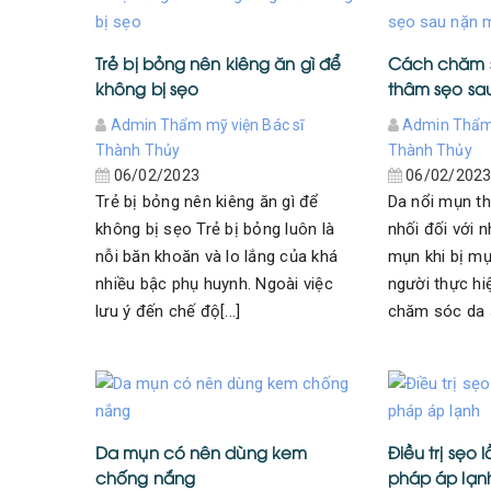
Trẻ bị bỏng nên kiêng ăn gì để
Cách chăm s
không bị sẹo
thâm sẹo sa
Admin Thẩm mỹ viện Bác sĩ
Admin Thẩm 
Thành Thủy
Thành Thủy
06/02/2023
06/02/202
Trẻ bị bỏng nên kiêng ăn gì để
Da nổi mụn t
không bị sẹo Trẻ bị bỏng luôn là
nhối đối với n
nỗi băn khoăn và lo lắng của khá
mụn khi bị m
nhiều bậc phụ huynh. Ngoài việc
người thực hiệ
lưu ý đến chế độ[...]
chăm sóc da s
Da mụn có nên dùng kem
Điều trị sẹo
chống nắng
pháp áp lạn