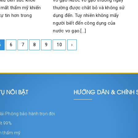
iều đến sức khỏe
thường được chắt bỏ và không sử
 mất thẩm mỹ khiến
dụng đến. Tuy nhiên không mấy
tự tin hơn trong
người biết đến công dụng của
nước vo gạo.[...]
5
6
7
8
9
10
›
Ụ NỔI BẬT
HƯỚNG DẪN & CHÍNH 
Hải Phòng bảo hành trọn đời
ết 99%
m thẩm mỹ