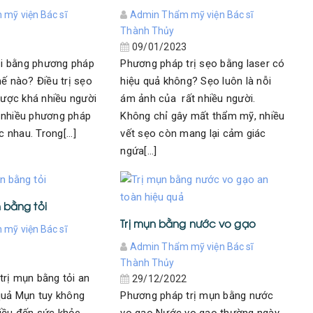
mỹ viện Bác sĩ
Admin Thẩm mỹ viện Bác sĩ
Thành Thủy
3
09/01/2023
lồi bằng phương pháp
Phương pháp trị sẹo bằng laser có
hế nào? Điều trị sẹo
hiệu quả không? Sẹo luôn là nỗi
 được khá nhiều người
ám ảnh của rất nhiều người.
 nhiều phương pháp
Không chỉ gây mất thẩm mỹ, nhiều
c nhau. Trong[...]
vết sẹo còn mang lại cảm giác
ngứa[...]
 bằng tỏi
Trị mụn bằng nước vo gạo
mỹ viện Bác sĩ
Admin Thẩm mỹ viện Bác sĩ
2
Thành Thủy
rị mụn bằng tỏi an
29/12/2022
Phương pháp trị mụn bằng nước
quả Mụn tuy không
vo gạo Nước vo gạo thường ngày