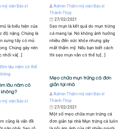
mỹ viện Bác sĩ
Admin Thẩm mỹ viện Bác sĩ
Thành Thủy
1
27/02/2021
mủ là biểu hiện của
Sẹo mụn là kết quả do mụn trứng
c độ nặng. Chúng là
cá mang lại. Nó không ảnh hưởng
n sưng tấy có mủ
nhiều đến sức khỏe nhưng gây
rong. Chúng gây nên
mất thẩm mỹ. Nếu bạn biết cách
nhối và[...]
thì sẹo mụn vẫn có thể tự[...]
Mẹo chữa mụn trứng cá đơn
giản tại nhà
lõm lâu năm có
c không?
Admin Thẩm mỹ viện Bác sĩ
Thành Thủy
mỹ viện Bác sĩ
27/02/2021
Một số mẹo chữa mụn trứng cá
1
õm cũng là vấn đề
đơn giản tại nhà Mụn trứng cá luôn
i gặp phải. Sẹo rỗ,
là nỗi ám ảnh của rất nhiều người.