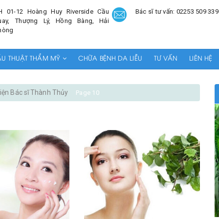
H 01-12 Hoàng Huy Riverside Cầu
Bác sĩ tư vấn: 02253 509 339
uay, Thượng Lý, Hồng Bàng, Hải
hòng
ẪU THUẬT THẨM MỸ
CHỮA BỆNH DA LIỄU
TƯ VẤN
LIÊN HỆ
ện Bác sĩ Thành Thủy
Page 10