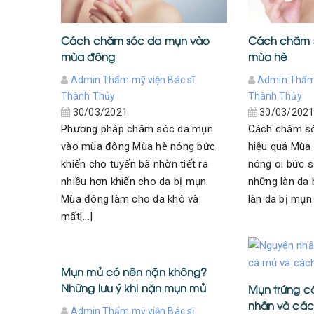
Cách chăm sóc da mụn vào
Cách chăm 
mùa đông
mùa hè
Admin Thẩm mỹ viện Bác sĩ
Admin Thẩm 
Thành Thủy
Thành Thủy
30/03/2021
30/03/202
Phương pháp chăm sóc da mụn
Cách chăm s
vào mùa đông Mùa hè nóng bức
hiệu quả Mùa 
khiến cho tuyến bã nhờn tiết ra
nóng oi bức s
nhiều hơn khiến cho da bị mụn.
những làn da 
Mùa đông làm cho da khô và
làn da bị mụn 
mất[...]
Mụn mủ có nên nặn không?
Những lưu ý khi nặn mụn mủ
Mụn trứng c
nhân và cách
Admin Thẩm mỹ viện Bác sĩ