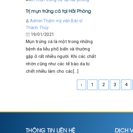
Trị mụn trứng cá tại Hải Phòng
Admin Thẩm mỹ viện Bác sĩ
Thành Thủy
19/01/2021
Mụn trứng cá là một trong những
bệnh da liễu phổ biến và thường
gặp ở rất nhiều người. Khi các chất
nhờn cũng như các tế bào da bị
chết nhiều làm cho các[...]
‹
1
2
3
4
THÔNG TIN LIÊN HỆ
DỊCH V