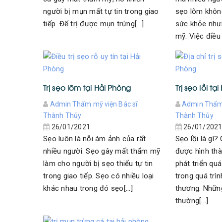
người bị mụn mất tự tin trong giao
sẹo lõm khôn
tiếp. Để trị được mụn trứng[...]
sức khỏe như
mỹ. Việc điều t
Trị sẹo lõm tại Hải Phòng
Trị sẹo lồi tạ
Admin Thẩm mỹ viện Bác sĩ
Admin Thẩm 
Thành Thủy
Thành Thủy
26/01/2021
26/01/202
Sẹo luôn là nỗi ám ảnh của rất
Sẹo lồi là gì?
nhiều người. Sẹo gây mất thẩm mỹ
được hình thà
làm cho người bị sẹo thiếu tự tin
phát triển qu
trong giao tiếp. Sẹo có nhiều loại
trong quá trìn
khác nhau trong đó sẹo[...]
thương. Nhữn
thường[...]