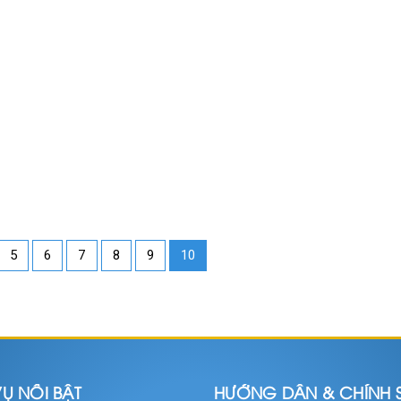
5
6
7
8
9
10
Ụ NỔI BẬT
HƯỚNG DẪN & CHÍNH 