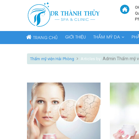
O
Q
P
GIỚI THIỆU
THẨM MỸ DA
PH
TRANG CHỦ
Admin Thẩm mỹ vi
Thẩm mỹ viện Hải Phòng
Articles by: