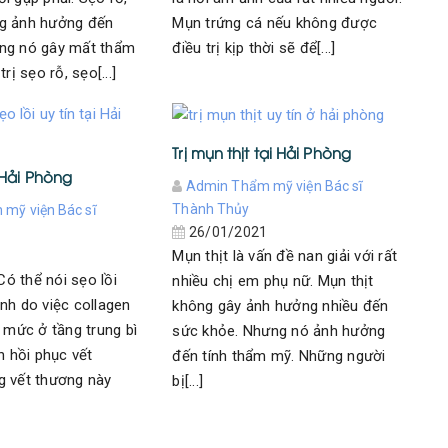
g ảnh hưởng đến
Mụn trứng cá nếu không được
ng nó gây mất thẩm
điều trị kịp thời sẽ để[...]
rị sẹo rỗ, sẹo[...]
Trị mụn thịt tại Hải Phòng
i Hải Phòng
Admin Thẩm mỹ viện Bác sĩ
Thành Thủy
mỹ viện Bác sĩ
26/01/2021
Mụn thịt là vấn đề nan giải với rất
1
 Có thể nói sẹo lồi
nhiều chị em phụ nữ. Mụn thịt
nh do việc collagen
không gây ảnh hưởng nhiều đến
á mức ở tầng trung bì
sức khỏe. Nhưng nó ảnh hưởng
h hồi phục vết
đến tính thẩm mỹ. Những người
g vết thương này
bị[...]