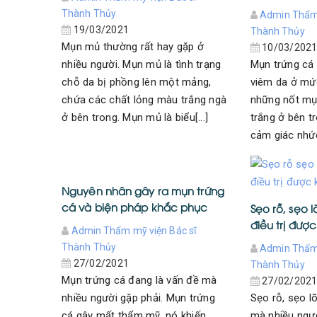
Thành Thủy
Admin Thẩm 
19/03/2021
Thành Thủy
Mụn mủ thường rất hay gặp ở
10/03/202
nhiều người. Mụn mủ là tình trạng
Mụn trứng cá 
chỗ da bị phồng lên một mảng,
viêm da ở mứ
chứa các chất lỏng màu trắng ngà
những nốt mụ
ở bên trong. Mụn mủ là biểu[...]
trắng ở bên t
cảm giác nhức 
Nguyên nhân gây ra mụn trứng
cá và biện pháp khắc phục
Sẹo rỗ, sẹo 
điều trị đượ
Admin Thẩm mỹ viện Bác sĩ
Thành Thủy
Admin Thẩm 
27/02/2021
Thành Thủy
Mụn trứng cá đang là vấn đề mà
27/02/202
nhiều người gặp phải. Mụn trứng
Sẹo rỗ, sẹo l
cá gây mất thẩm mỹ, nó khiến
mà nhiều ngườ