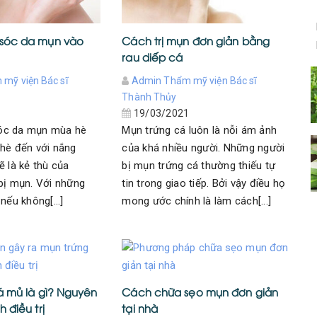
sóc da mụn vào
Cách trị mụn đơn giản bằng
rau diếp cá
mỹ viện Bác sĩ
Admin Thẩm mỹ viện Bác sĩ
Thành Thủy
1
19/03/2021
óc da mụn mùa hè
Mụn trứng cá luôn là nỗi ám ảnh
hè đến với nắng
của khá nhiều người. Những người
ẽ là kẻ thù của
bị mụn trứng cá thường thiếu tự
bị mụn. Với những
tin trong giao tiếp. Bởi vậy điều họ
nếu không[...]
mong ước chính là làm cách[...]
á mủ là gì? Nguyên
Cách chữa sẹo mụn đơn giản
 điều trị
tại nhà