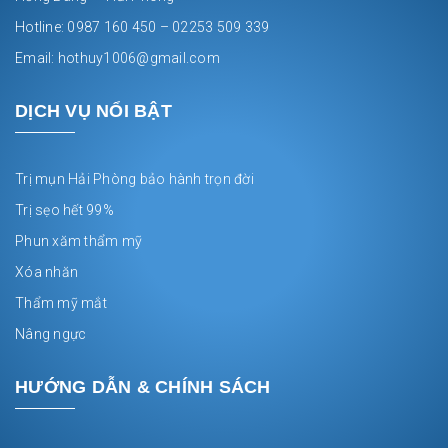
Hotline: 0987 160 450 – 02253 509 339
Email: hothuy1006@gmail.com
DỊCH VỤ NỔI BẬT
Trị mụn Hải Phòng bảo hành trọn đời
Trị sẹo hết 99%
Phun xăm thẩm mỹ
Xóa nhăn
Thẩm mỹ mắt
Nâng ngực
HƯỚNG DẪN & CHÍNH SÁCH