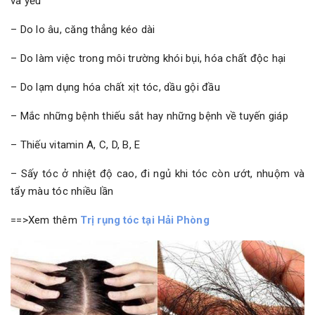
và yếu
– Do lo âu, căng thẳng kéo dài
– Do làm việc trong môi trường khói bụi, hóa chất độc hại
– Do lạm dụng hóa chất xịt tóc, dầu gội đầu
– Mắc những bệnh thiếu sắt hay những bệnh về tuyến giáp
– Thiếu vitamin A, C, D, B, E
– Sấy tóc ở nhiệt độ cao, đi ngủ khi tóc còn ướt, nhuộm và
tẩy màu tóc nhiều lần
==>Xem thêm
Trị rụng tóc tại Hải Phòng