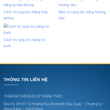
Cách trị rụng tóc bằng trầu
Mẹo trị rụng tóc bằng hương
không
nhu
Cách trị rụng tóc bằng vỏ
bưởi
THÔNG TIN LIÊN HỆ
THẨM MỸ VIỆN BÁC SĨ THÀNH THỦY
Địa chỉ: OH 01-12 Hoàng Huy Riverside Cầu Quay – Thượng Lý –
Hồng Bàng – Hải Phòng