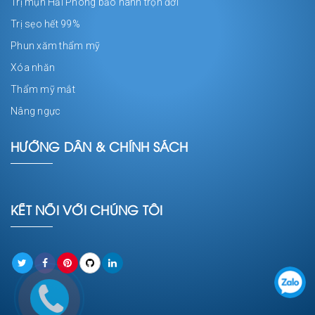
Trị mụn Hải Phòng bảo hành trọn đời
Trị sẹo hết 99%
Phun xăm thẩm mỹ
Xóa nhăn
Thẩm mỹ mắt
Nâng ngực
HƯỚNG DẪN & CHÍNH SÁCH
KẾT NỐI VỚI CHÚNG TÔI