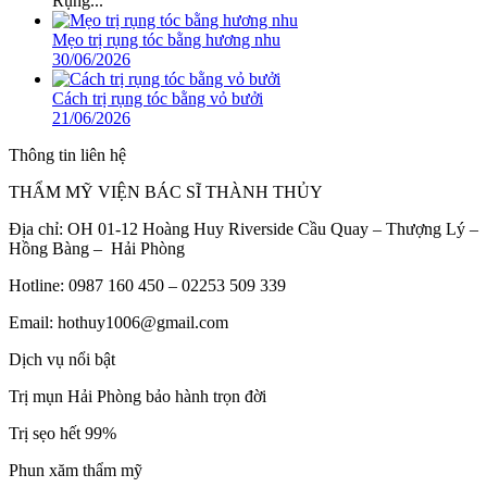
Rụng...
Mẹo trị rụng tóc bằng hương nhu
30/06/2026
Cách trị rụng tóc bằng vỏ bưởi
21/06/2026
Thông tin liên hệ
THẨM MỸ VIỆN BÁC SĨ THÀNH THỦY
Địa chỉ: OH 01-12 Hoàng Huy Riverside Cầu Quay – Thượng Lý –
Hồng Bàng – Hải Phòng
Hotline: 0987 160 450 – 02253 509 339
Email: hothuy1006@gmail.com
Dịch vụ nổi bật
Trị mụn Hải Phòng bảo hành trọn đời
Trị sẹo hết 99%
Phun xăm thẩm mỹ