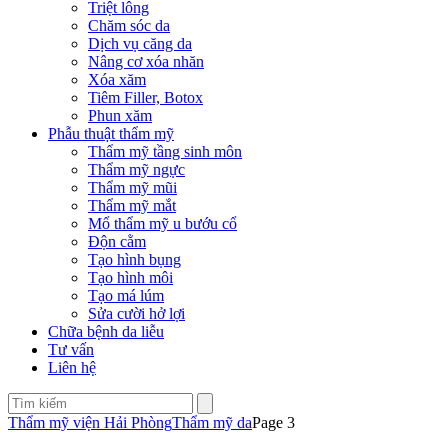
Triệt lông
Chăm sóc da
Dịch vụ căng da
Nâng cơ xóa nhăn
Xóa xăm
Tiêm Filler, Botox
Phun xăm
Phẫu thuật thẩm mỹ
Thẩm mỹ tầng sinh môn
Thẩm mỹ ngực
Thẩm mỹ mũi
Thẩm mỹ mắt
Mổ thẩm mỹ u bướu cổ
Độn cằm
Tạo hình bụng
Tạo hình môi
Tạo má lúm
Sửa cười hở lợi
Chữa bệnh da liễu
Tư vấn
Liên hệ
Thẩm mỹ viện Hải Phòng
Thẩm mỹ da
Page 3