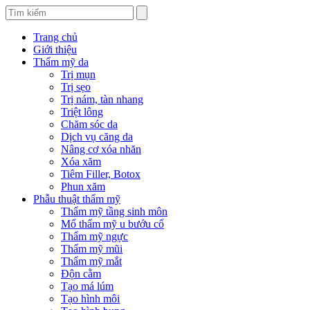
Trang chủ
Giới thiệu
Thẩm mỹ da
Trị mụn
Trị sẹo
Trị nám, tàn nhang
Triệt lông
Chăm sóc da
Dịch vụ căng da
Nâng cơ xóa nhăn
Xóa xăm
Tiêm Filler, Botox
Phun xăm
Phẫu thuật thẩm mỹ
Thẩm mỹ tầng sinh môn
Mổ thẩm mỹ u bướu cổ
Thẩm mỹ ngực
Thẩm mỹ mũi
Thẩm mỹ mắt
Độn cằm
Tạo má lúm
Tạo hình môi