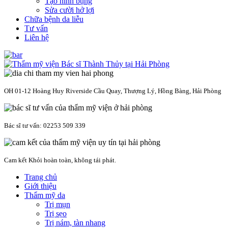
Tạo hình bụng
Sửa cười hở lợi
Chữa bệnh da liễu
Tư vấn
Liên hệ
OH 01-12 Hoàng Huy Riverside Cầu Quay, Thượng Lý, Hồng Bàng, Hải Phòng
Bác sĩ tư vấn: 02253 509 339
Cam kết Khỏi hoàn toàn, không tái phát.
Trang chủ
Giới thiệu
Thẩm mỹ da
Trị mụn
Trị sẹo
Trị nám, tàn nhang