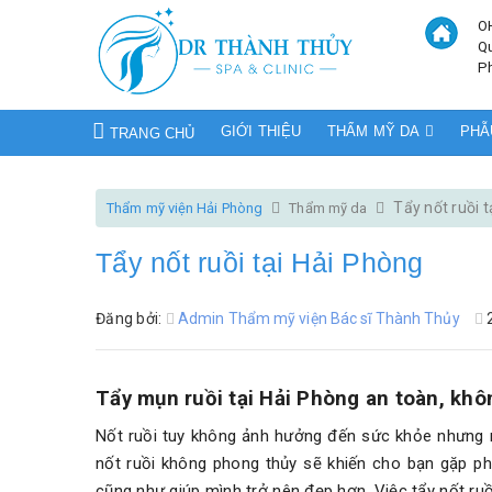
O
Q
P
GIỚI THIỆU
THẨM MỸ DA
PHẪ
TRANG CHỦ
Tẩy nốt ruồi 
Thẩm mỹ viện Hải Phòng
Thẩm mỹ da
Tẩy nốt ruồi tại Hải Phòng
Đăng bởi:
Admin Thẩm mỹ viện Bác sĩ Thành Thủy
Tẩy mụn ruồi tại Hải Phòng an toàn, kh
Nốt ruồi tuy không ảnh hưởng đến sức khỏe nhưng 
nốt ruồi không phong thủy sẽ khiến cho bạn gặp ph
cũng như giúp mình trở nên đẹp hơn. Việc tẩy nốt ruồ