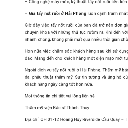
– Công nghệ máy móc, kỹ thuật tẩy nốt ruồi tiên tiến 
–
Giá tẩy nốt ruồi ở Hải Phòng
luôn cạnh tranh nhất 
Giờ đây việc tẩy nốt ruồi của bạn đã trở nên đơn g
chuyên khoa với những thủ tục rườm rà. Khi đến với
nhanh chóng, không phải mất quá nhiều thời gian chờ
Hơn nữa việc chăm sóc khách hàng sau khi sử dụng
đáo. Mang đến cho khách hàng một diện mạo mới tươi
Ngoài dịch vụ tẩy nốt ruồi ở Hải Phòng. Thẩm mỹ bác
da, phẫu thuật thẩm mỹ. Sự tin tưởng và ủng hộ c
khách hàng ngày càng tốt hơn nữa.
Mọi thông tin chi tiết vui lòng liên hệ:
Thẩm mỹ viện Bác sĩ Thành Thủy
Địa chỉ: OH 01-12 Hoàng Huy Riverside Cầu Quay –