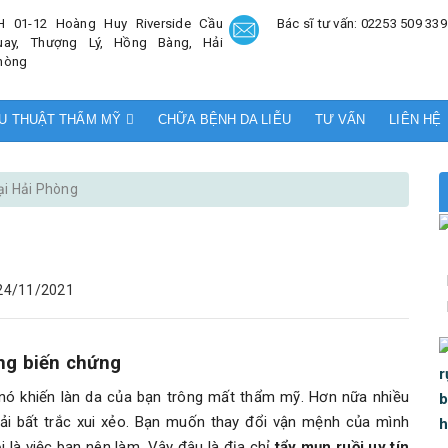
H 01-12 Hoàng Huy Riverside Cầu
Bác sĩ tư vấn: 02253 509 339
uay, Thượng Lý, Hồng Bàng, Hải
hòng
U THUẬT THẨM MỸ
CHỮA BỆNH DA LIỄU
TƯ VẤN
LIÊN HỆ
tại Hải Phòng
24/11/2021
ông biến chứng
nó khiến làn da của bạn trông mất thẩm mỹ. Hơn nữa nhiều
ải bất trắc xui xẻo. Bạn muốn thay đổi vận mệnh của mình
i là việc bạn nên làm. Vậy đâu là địa chỉ
tẩy mụn ruồi uy tín