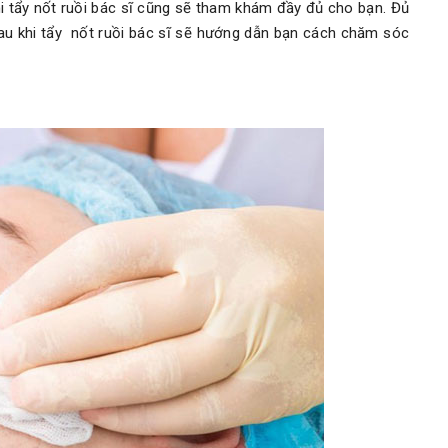
i tẩy nốt ruồi bác sĩ cũng sẽ tham khám đầy đủ cho bạn. Đủ
Sau khi tẩy nốt ruồi bác sĩ sẽ hướng dẫn bạn cách chăm sóc