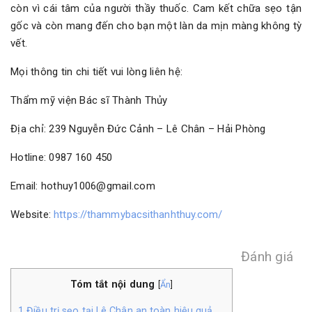
còn vì cái tâm của người thầy thuốc. Cam kết chữa sẹo tận
gốc và còn mang đến cho bạn một làn da mịn màng không tỳ
vết.
Mọi thông tin chi tiết vui lòng liên hệ:
Thẩm mỹ viện Bác sĩ Thành Thủy
Địa chỉ: 239 Nguyễn Đức Cảnh – Lê Chân – Hải Phòng
Hotline: 0987 160 450
Email: hothuy1006@gmail.com
Website:
https://thammybacsithanhthuy.com/
Đánh giá
Tóm tắt nội dung
[
Ẩn
]
1
Điều trị sẹo tại Lê Chân an toàn hiệu quả