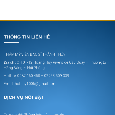
THÔNG TIN LIÊN HỆ
THẨM MỸ VIỆN BÁC SĨ THÀNH THỦY
Địa chỉ: OH 01-12 Hoàng Huy Riverside Cầu Quay – Thượng Lý –
Hồng Bàng – Hải Phòng
Hotline: 0987 160 450 – 02253 509 339
Email: hothuy1006@gmail.com
DỊCH VỤ NỔI BẬT
Trị mụn Hải Phòng bảo hành trọn đời