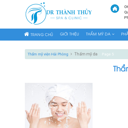
O
Q
P
GIỚI THIỆU
THẨM MỸ DA
PH
TRANG CHỦ
Thẩm mỹ da
Thẩm mỹ viện Hải Phòng
Page 5
Thẩ