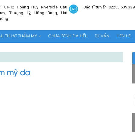
H 01-12 Hoàng Huy Riverside Cầu
Bác sĩ tư vấn: 02253 509 339
uay, Thượng Lý, Hồng Bàng, Hải
hòng
ẪU THUẬT THẨM MỸ
CHỮA BỆNH DA LIỄU
TƯ VẤN
LIÊN HỆ
m mỹ da