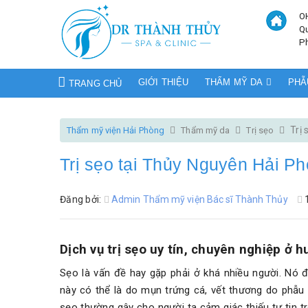
O
Q
P
GIỚI THIỆU
THẨM MỸ DA
PHẪ
TRANG CHỦ
Trị
Thẩm mỹ viện Hải Phòng
Thẩm mỹ da
Trị sẹo
Trị sẹo tại Thủy Nguyên Hải P
Đăng bởi:
Admin Thẩm mỹ viện Bác sĩ Thành Thủy
Dịch vụ trị sẹo uy tín, chuyên nghiệp ở
Sẹo là vấn đề hay gặp phải ở khá nhiều người. Nó 
này có thể là do mụn trứng cá, vết thương do phẫu t
sẹo thường gây cho người ta cảm giác thiếu tự tin tr