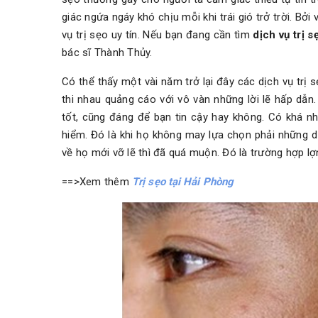
giác ngứa ngáy khó chịu mỗi khi trái gió trở trời. Bởi
vụ trị sẹo uy tín. Nếu bạn đang cần tìm
dịch vụ trị 
bác sĩ Thành Thủy.
Có thể thấy một vài năm trở lại đây các dịch vụ tr
thi nhau quảng cáo với vô vàn những lời lẽ hấp dẫn
tốt, cũng đáng để bạn tin cậy hay không. Có khá nh
hiểm. Đó là khi họ không may lựa chọn phải những dịc
về họ mới vỡ lẽ thì đã quá muộn. Đó là trường hợp lợ
==>Xem thêm
Trị sẹo tại Hải Phòng