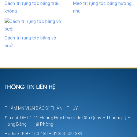
Cách trị rụng tóc bằng trầu
Mẹo trị rụng tóc bằng hương
không
nhu
Cách trị rụng tóc bằng vỏ
bưởi
THÔNG TIN LIÊN HỆ
THẨM MỸ VIỆN BÁC SĨ THÀNH THỦY
Địa chỉ: OH 01-12 Hoàng Huy Riverside Cầu Quay – Thượng Lý –
Hồng Bàng – Hải Phòng
Hotline: 0987 160 450 – 02253 509 339