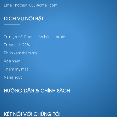
Email: hothuy1006@gmail.com
DỊCH VỤ NỔI BẬT
Trị mụn Hải Phòng bảo hành trọn đời
Trị sẹo hết 99%
Phun xăm thẩm mỹ
Xóa nhăn
Thẩm mỹ mắt
Nâng ngực
HƯỚNG DẪN & CHÍNH SÁCH
KẾT NỐI VỚI CHÚNG TÔI