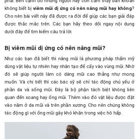
phải. Bên cạnh đó những người này còn cảm thấy băn khoăn
không biết bị
viêm mũi dị ứng có nên nâng mũi hay không
?
Cho nên bài viết này đã được ra đời để giúp các bạn giải đáp
được thắc mắc trên. Các bạn hãy theo dõi ngay nội dung
dưới đây để tìm kiếm câu trả lời.
Bị viêm mũi dị ứng có nên nâng mũi?
Như các bạn đã biết thì nâng mũi là phương pháp thẩm mỹ
dùng vật liệu tự nhiên hay nhân tạo để cấy vào vùng mũi. Nhờ
đó sẽ giúp người làm có dáng mũi cao thẳng như mong
muốn. Và chi tiết thì các bác sỹ sẽ chỉ tác động chủ yếu ở
phần da và sống mũi. Đây là bộ phận tách biệt không liên
quan đến xoang hay ống mũi. Thêm vào đó vật liệu được đặt
vào nằm ở da mũi và trên phần xương. Cho nên chúng không
tác động gì với ống mũi gây khó khăn trong việc hô hấp.