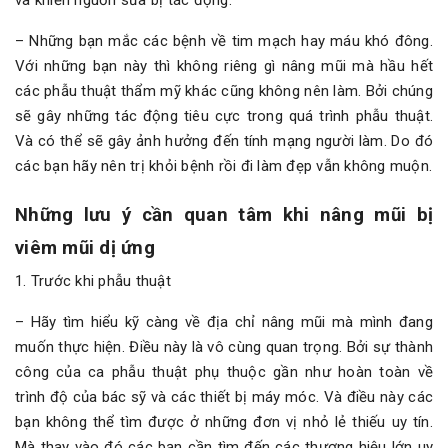
và khiến nguồn sữa bị tác động.
– Những bạn mắc các bệnh về tim mạch hay máu khó đông.
Với những bạn này thì không riêng gì nâng mũi mà hầu hết
các phẫu thuật thẩm mỹ khác cũng không nên làm. Bởi chúng
sẽ gây những tác động tiêu cực trong quá trình phẫu thuật.
Và có thể sẽ gây ảnh hưởng đến tính mạng người làm. Do đó
các bạn hãy nên trị khỏi bệnh rồi đi làm đẹp vẫn không muộn.
Những lưu ý cần quan tâm khi nâng mũi bị
viêm mũi dị ứng
1. Trước khi phẫu thuật
– Hãy tìm hiểu kỹ càng về địa chỉ nâng mũi mà mình đang
muốn thực hiện. Điều này là vô cùng quan trọng. Bởi sự thành
công của ca phẫu thuật phụ thuộc gần như hoàn toàn về
trình độ của bác sỹ và các thiết bị máy móc. Và điều này các
bạn không thể tìm được ở những đơn vị nhỏ lẻ thiếu uy tín.
Mà thay vào đó các bạn cần tìm đến các thương hiệu lớn uy