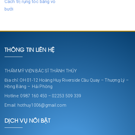
Cách trị rụng tóc bằng vỏ
bưởi
THÔNG TIN LIÊN HỆ
THẨM MỸ VIỆN BÁC SĨ THÀNH THỦY
Địa chỉ: OH 01-12 Hoàng Huy Riverside Cầu Quay – Thượng Lý –
Hồng Bàng – Hải Phòng
Hotline: 0987 160 450 – 02253 509 339
Email: hothuy1006@gmail.com
DỊCH VỤ NỔI BẬT