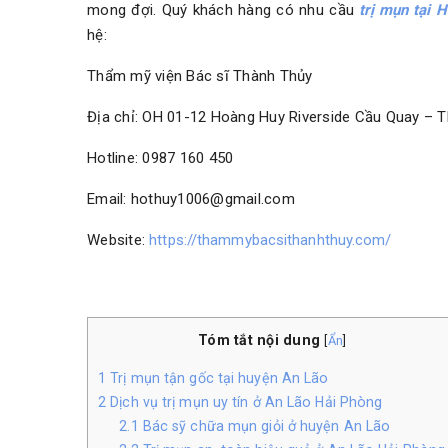
mong đợi. Quý khách hàng có nhu cầu
trị mụn tại 
hệ:
Thẩm mỹ viện Bác sĩ Thành Thủy
Địa chỉ: OH 01-12 Hoàng Huy Riverside Cầu Quay – 
Hotline: 0987 160 450
Email: hothuy1006@gmail.com
Website:
https://thammybacsithanhthuy.com/
Tóm tắt nội dung
[
Ẩn
]
1
Trị mụn tận gốc tại huyện An Lão
2
Dịch vụ trị mụn uy tín ở An Lão Hải Phòng
2.1
Bác sỹ chữa mụn giỏi ở huyện An Lão