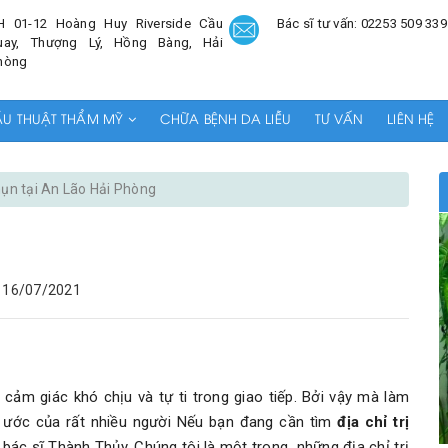
H 01-12 Hoàng Huy Riverside Cầu
Bác sĩ tư vấn: 02253 509 339
uay, Thượng Lý, Hồng Bàng, Hải
hòng
ẪU THUẬT THẨM MỸ
CHỮA BỆNH DA LIỄU
TƯ VẤN
LIÊN HỆ
mụn tại An Lão Hải Phòng
16/07/2021
cảm giác khó chịu và tự ti trong giao tiếp. Bởi vậy mà làm
 ước của rất nhiều người Nếu bạn đang cần tìm
địa chỉ trị
bác sĩ Thành Thủy. Chúng tôi là một trong những địa chỉ trị