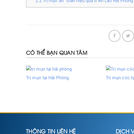
2.2
Trị mụn an toàn hiệu quả ở An Lão Hải Phòng
CÓ THỂ BẠN QUAN TÂM
Trị mụn tại Hải Phòng
Trị mụn cóc t
THÔNG TIN LIÊN HỆ
DỊCH V