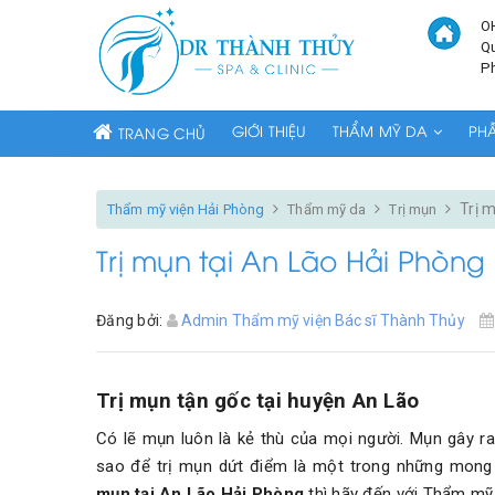
O
Q
P
GIỚI THIỆU
THẨM MỸ DA
PH
TRANG CHỦ
Trị 
Thẩm mỹ viện Hải Phòng
Thẩm mỹ da
Trị mụn
Trị mụn tại An Lão Hải Phòng
Đăng bởi:
Admin Thẩm mỹ viện Bác sĩ Thành Thủy
Trị mụn tận gốc tại huyện An Lão
Có lẽ mụn luôn là kẻ thù của mọi người. Mụn gây ra 
sao để trị mụn dứt điểm là một trong những mong
mụn tại An Lão Hải Phòng
thì hãy đến với Thẩm mỹ 