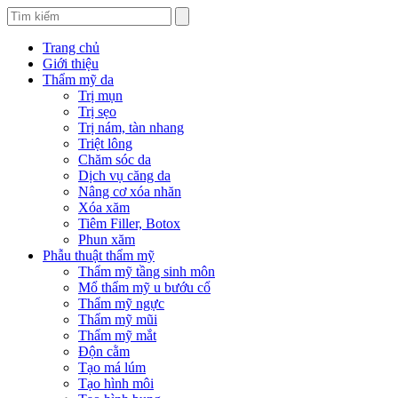
Trang chủ
Giới thiệu
Thẩm mỹ da
Trị mụn
Trị sẹo
Trị nám, tàn nhang
Triệt lông
Chăm sóc da
Dịch vụ căng da
Nâng cơ xóa nhăn
Xóa xăm
Tiêm Filler, Botox
Phun xăm
Phẫu thuật thẩm mỹ
Thẩm mỹ tầng sinh môn
Mổ thẩm mỹ u bướu cổ
Thẩm mỹ ngực
Thẩm mỹ mũi
Thẩm mỹ mắt
Độn cằm
Tạo má lúm
Tạo hình môi