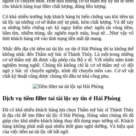
người có chuyên môn. Hơn nữa những cơ sở thẩm mỹ uy tín sẽ tiêm
cho khách hàng loại filler chất lượng, đúng liều lượng.
Có khá nhiều trường hợp khách hàng bị biến chứng sau khi tiêm tai
tài lộc tại những cơ sở thẩm mỹ tự phát, kém chất lượng. Và để xảy
ra những biến chứng cực kỳ nguy hiểm như: ngứa rát vùng tiêm,
bầm tím, nhiễm trùng, tắc nghẽn mạch máu, hoại tử…Như vậy vô
tình khách hàng rơi vào tình trạng tiền mất tật mang.
Nhắc đến địa chỉ tiêm tai tài lộc uy tín ở Hải Phòng thì ta không thể
không nhắc đến Thẩm mỹ bác sĩ Thành Thủy. Là một trong những
cơ sở thẩm mỹ đã được cấp phép của Bộ y tế. Với nhiều năm kinh
nghiệm trong nghề. Chúng tôi không chỉ là cơ sở thẩm mỹ có đội
ngũ y bác sỹ chuyên nghiệp, trình độ chuyên môn cao. Cơ sở vật
chất kỹ thuật cũng được chúng tôi đầu tư khá công phu.
Dịch vụ tiêm filler tai tài lộc uy tín ở Hải Phòng
Đã có khá nhiều khách hàng lựa chọn Thẩm mỹ bác sĩ Thành Thủy
là địa chỉ để tim filler tài lộc ở Hải Phòng. Hàng năm chúng tôi đã
giúp cho khá nhiều khách hàng thay đổi dung mạo tướng số. Khách
hàng không phải mất quá nhiều thời gian nghỉ dưỡng. Và hiệu quả
của việc tiêm tai tài lộc rất bất ngờ.