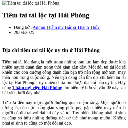
Tiêm tai tài lộc tại Hải Phòng
Đăng bởi:
Admin Thẩm mỹ Bác sĩ Thành Thủy
29/04/2025
Địa chỉ tiêm tai tài lộc uy tín ở Hải Phòng
Tiêm tai tài lộc đang là một trong những trào lưu làm đẹp được khá
nhiều người quan tâm trong thời gian gần đây. Một đôi tai tài lộc sẽ
khiến cho con đường công danh của bạn trở nên rộng mở hơn, may
mắn hơn trong cuộc sống. Nếu bạn đang cần tìm địa chỉ tiêm tai tài
lộc tại Hải Phòng. Tuy nhiên chưa tìm được địa chỉ nào uy tín. Hãy
cùng
Thẩm mỹ viện Hải Phòng
tìm hiểu kỹ hơn về vấn đề này sau
bài viết dưới đây nhé!
Từ xưa đến nay mọi người thường quan niệm rằng. Một người có
tướng tá, có cuộc sống giàu sang phú quý, gặp nhiều may mắn là
người có đôi tai với dái tai dày và to. Tuy nhiên không phải ai sinh
ra cũng sở hữu những đường nét cơ thể như mong muốn. Không
phải ai sinh ra cũng có một đôi tai đẹp.