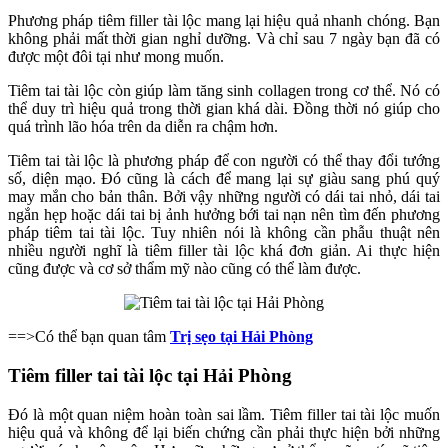
Phương pháp tiêm filler tài lộc mang lại hiệu quả nhanh chóng. Bạn
không phải mất thời gian nghỉ dưỡng. Và chỉ sau 7 ngày bạn đã có
được một đôi tại như mong muốn.
Tiêm tai tài lộc còn giúp làm tăng sinh collagen trong cơ thể. Nó có
thể duy trì hiệu quả trong thời gian khá dài. Đồng thời nó giúp cho
quá trình lão hóa trên da diễn ra chậm hơn.
Tiêm tai tài lộc là phương pháp để con người có thể thay đổi tướng
số, diện mạo. Đó cũng là cách để mang lại sự giàu sang phú quý
may mắn cho bản thân. Bởi vậy những người có dái tai nhỏ, dái tai
ngắn hẹp hoặc dái tai bị ảnh hưởng bới tai nạn nên tìm đến phương
pháp tiêm tai tài lộc. Tuy nhiên nói là không cần phẫu thuật nên
nhiều người nghĩ là tiêm filler tài lộc khá đơn giản. Ai thực hiện
cũng được và cơ sở thẩm mỹ nào cũng có thể làm được.
==>Có thể bạn quan tâm
Trị sẹo tại Hải Phòng
Tiêm filler tai tài lộc tại Hải Phòng
Đó là một quan niệm hoàn toàn sai lầm. Tiêm filler tai tài lộc muốn
hiệu quả và không để lại biến chứng cần phải thực hiện bởi những