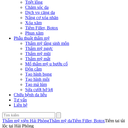
Triệt lông
Chăm sóc da
Dịch vụ căng da
Nâng cơ xóa nhăn
Xóa xăm
Tiêm Filler, Botox
Phun xăm
Phẫu thuật thẩm mỹ
Thẩm mỹ tầng sinh môn
Thẩm mỹ ngực
Thẩm mỹ mũi
Thẩm mỹ mắt
Mổ thẩm mỹ u bướu cổ
Độn cằm
Tạo hình bụng
Tạo hình môi
Tạo má lúm
Sửa cười hở lợi
Chữa bệnh da liễu
Tư vấn
Liên hệ
Thẩm mỹ viện Hải Phòng
Thẩm mỹ da
Tiêm Filler, Botox
Tiêm tai tài
lộc tại Hải Phòng