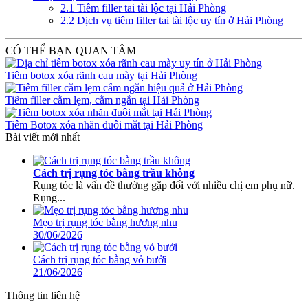
2.1
Tiêm filler tai tài lộc tại Hải Phòng
2.2
Dịch vụ tiêm filler tai tài lộc uy tín ở Hải Phòng
CÓ THỂ BẠN QUAN TÂM
Tiêm botox xóa rãnh cau mày tại Hải Phòng
Tiêm filler cằm lẹm, cằm ngắn tại Hải Phòng
Tiêm Botox xóa nhăn đuôi mắt tại Hải Phòng
Bài viết mới nhất
Cách trị rụng tóc bằng trầu không
Rụng tóc là vấn đề thường gặp đối với nhiều chị em phụ nữ.
Rụng...
Mẹo trị rụng tóc bằng hương nhu
30/06/2026
Cách trị rụng tóc bằng vỏ bưởi
21/06/2026
Thông tin liên hệ