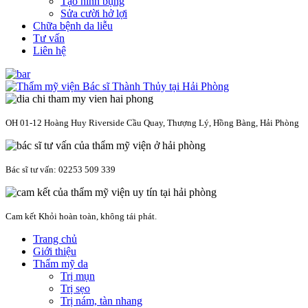
Tạo hình bụng
Sửa cười hở lợi
Chữa bệnh da liễu
Tư vấn
Liên hệ
OH 01-12 Hoàng Huy Riverside Cầu Quay, Thượng Lý, Hồng Bàng, Hải Phòng
Bác sĩ tư vấn: 02253 509 339
Cam kết Khỏi hoàn toàn, không tái phát.
Trang chủ
Giới thiệu
Thẩm mỹ da
Trị mụn
Trị sẹo
Trị nám, tàn nhang