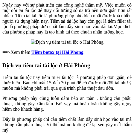
Ngày nay với sự phát triển của công nghệ thẩm mỹ. Việc muốn có
một đôi tai tài lộc để thay đổi tướng số đã trở nên đơn giản hơn rất
nhiều. Tiêm tai tài lộc là phương pháp phổ biến nhất được khá nhiều
người sử dụng hiện nay. Tiêm tai tài lộc hay còn gọi là tiêm filler tài
lộc là phương pháp đưa chất làm đầy sinh học vào dái tai.Mục đích
của phương pháp này là tạo hình tai theo chuẩn nhân tướng học.
==>Xem thêm
Tiêm botox tại Hải Phòng
Dịch vụ tiêm tai tài lộc ở Hải Phòng
Tiêm tai tài lộc hay tiêm filler tài lộc là phương pháp đơn giản, dễ
thực hiện. Bạn chỉ mất 15 đến 30 phút để có được một đôi tai như ý
muốn mà không phải trải qua quá trình phẫu thuật đau đớn.
Phương pháp này cũng luôn đảm bảo an toàn , không cần phẫu
thuật, không gây xâm lấm. Bởi vậy mà hoàn toàn không gây nguy
hiểm cho khách hàng.
Đây là phương pháp chỉ cần tiêm chất làm đầy sinh học vào tai mà
không cần phẫu thuật. Vì thế mà nó không để lại sẹo gây mất thẩm
mỹ.