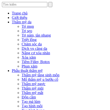
Trang chủ
Giới thiệu
Thẩm mỹ da
Trị mụn
Trị sẹo
Trị nám, tàn nhang
Triệt lông
Chăm sóc da
Dịch vụ căng da
Nâng cơ xóa nhăn
Xóa xăm
Tiêm Filler, Botox
Phun xăm
Phẫu thuật thẩm mỹ
Thẩm mỹ tầng sinh môn
Mổ thẩm mỹ u bướu cổ
Thẩm mỹ ngực
Thẩm mỹ mũi
Thẩm mỹ mắt
Độn cằm
Tạo má lúm
Tạo hình môi