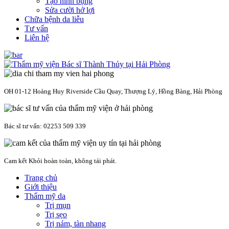
Tạo hình bụng
Sửa cười hở lợi
Chữa bệnh da liễu
Tư vấn
Liên hệ
OH 01-12 Hoàng Huy Riverside Cầu Quay, Thượng Lý, Hồng Bàng, Hải Phòng
Bác sĩ tư vấn: 02253 509 339
Cam kết Khỏi hoàn toàn, không tái phát.
Trang chủ
Giới thiệu
Thẩm mỹ da
Trị mụn
Trị sẹo
Trị nám, tàn nhang