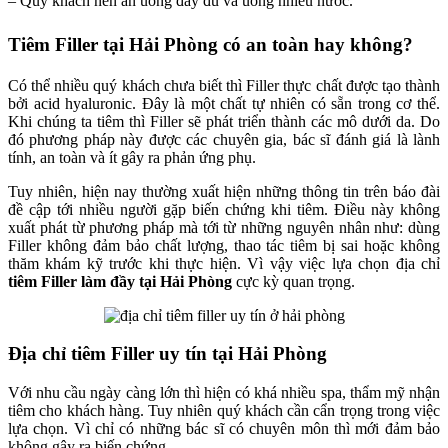
– Quý khách nên ăn uống đầy đủ và uống nhiều nước.
Tiêm Filler tại Hải Phòng có an toàn hay không?
Có thể nhiều quý khách chưa biết thì Filler thực chất được tạo thành
bởi acid hyaluronic. Đây là một chất tự nhiên có sẵn trong cơ thể.
Khi chúng ta tiêm thì Filler sẽ phát triển thành các mô dưới da. Do
đó phương pháp này được các chuyên gia, bác sĩ đánh giá là lành
tính, an toàn và ít gây ra phản ứng phụ.
Tuy nhiên, hiện nay thường xuất hiện những thông tin trên báo đài
đề cập tới nhiều người gặp biến chứng khi tiêm. Điều này không
xuất phát từ phương pháp mà tới từ những nguyên nhân như: dùng
Filler không đảm bảo chất lượng, thao tác tiêm bị sai hoặc không
thăm khám kỹ trước khi thực hiện. Vì vậy việc lựa chọn địa chỉ
tiêm Filler làm đầy tại Hải Phòng
cực kỳ quan trọng.
Địa chỉ tiêm Filler uy tín tại Hải Phòng
Với nhu cầu ngày càng lớn thì hiện có khá nhiều spa, thẩm mỹ nhận
tiêm cho khách hàng. Tuy nhiên quý khách cần cẩn trọng trong việc
lựa chọn. Vì chỉ có những bác sĩ có chuyên môn thì mới đảm bảo
không gây ra biến chứng.