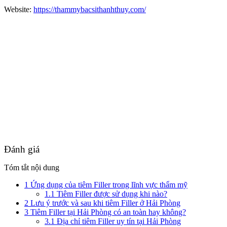
Website:
https://thammybacsithanhthuy.com/
Đánh giá
Tóm tắt nội dung
1
Ứng dụng của tiêm Filler trong lĩnh vực thẩm mỹ
1.1
Tiêm Filler được sử dụng khi nào?
2
Lưu ý trước và sau khi tiêm Filler ở Hải Phòng
3
Tiêm Filler tại Hải Phòng có an toàn hay không?
3.1
Địa chỉ tiêm Filler uy tín tại Hải Phòng