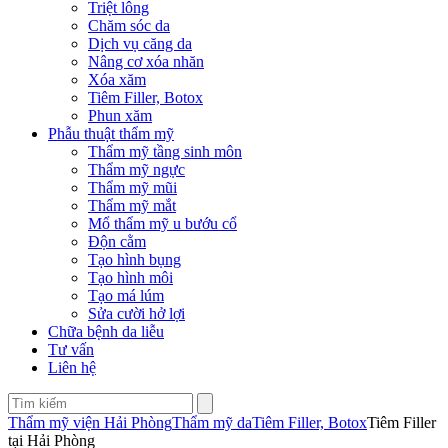
Triệt lông
Chăm sóc da
Dịch vụ căng da
Nâng cơ xóa nhăn
Xóa xăm
Tiêm Filler, Botox
Phun xăm
Phẫu thuật thẩm mỹ
Thẩm mỹ tầng sinh môn
Thẩm mỹ ngực
Thẩm mỹ mũi
Thẩm mỹ mắt
Mổ thẩm mỹ u bướu cổ
Độn cằm
Tạo hình bụng
Tạo hình môi
Tạo má lúm
Sửa cười hở lợi
Chữa bệnh da liễu
Tư vấn
Liên hệ
Thẩm mỹ viện Hải Phòng
Thẩm mỹ da
Tiêm Filler, Botox
Tiêm Filler
tại Hải Phòng