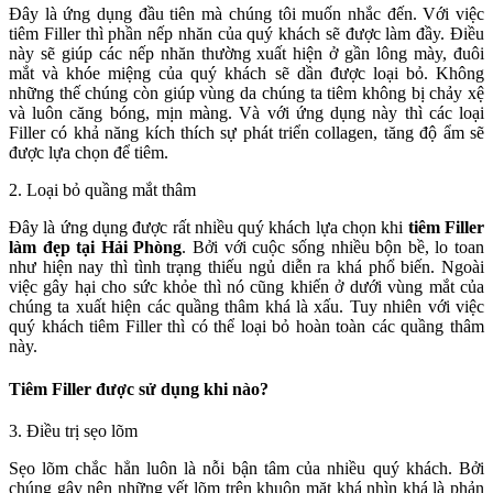
Đây là ứng dụng đầu tiên mà chúng tôi muốn nhắc đến. Với việc
tiêm Filler thì phần nếp nhăn của quý khách sẽ được làm đầy. Điều
này sẽ giúp các nếp nhăn thường xuất hiện ở gần lông mày, đuôi
mắt và khóe miệng của quý khách sẽ dần được loại bỏ. Không
những thế chúng còn giúp vùng da chúng ta tiêm không bị chảy xệ
và luôn căng bóng, mịn màng. Và với ứng dụng này thì các loại
Filler có khả năng kích thích sự phát triển collagen, tăng độ ẩm sẽ
được lựa chọn để tiêm.
2. Loại bỏ quầng mắt thâm
Đây là ứng dụng được rất nhiều quý khách lựa chọn khi
tiêm Filler
làm đẹp tại Hải Phòng
. Bởi với cuộc sống nhiều bộn bề, lo toan
như hiện nay thì tình trạng thiếu ngủ diễn ra khá phổ biến. Ngoài
việc gây hại cho sức khỏe thì nó cũng khiến ở dưới vùng mắt của
chúng ta xuất hiện các quầng thâm khá là xấu. Tuy nhiên với việc
quý khách tiêm Filler thì có thể loại bỏ hoàn toàn các quầng thâm
này.
Tiêm Filler được sử dụng khi nào?
3. Điều trị sẹo lõm
Sẹo lõm chắc hẳn luôn là nỗi bận tâm của nhiều quý khách. Bởi
chúng gây nên những vết lõm trên khuôn mặt khá nhìn khá là phản