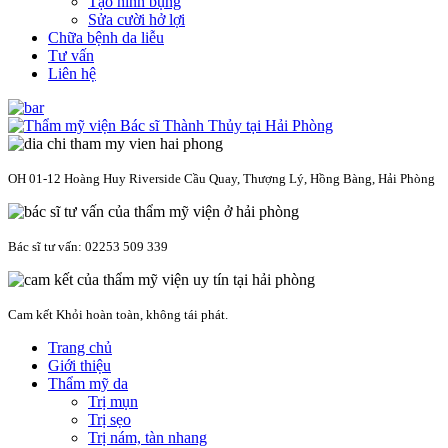
Tạo hình bụng
Sửa cười hở lợi
Chữa bệnh da liễu
Tư vấn
Liên hệ
OH 01-12 Hoàng Huy Riverside Cầu Quay, Thượng Lý, Hồng Bàng, Hải Phòng
Bác sĩ tư vấn: 02253 509 339
Cam kết Khỏi hoàn toàn, không tái phát.
Trang chủ
Giới thiệu
Thẩm mỹ da
Trị mụn
Trị sẹo
Trị nám, tàn nhang