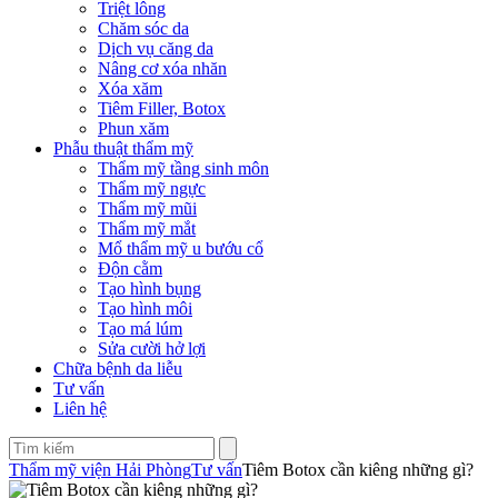
Triệt lông
Chăm sóc da
Dịch vụ căng da
Nâng cơ xóa nhăn
Xóa xăm
Tiêm Filler, Botox
Phun xăm
Phẫu thuật thẩm mỹ
Thẩm mỹ tầng sinh môn
Thẩm mỹ ngực
Thẩm mỹ mũi
Thẩm mỹ mắt
Mổ thẩm mỹ u bướu cổ
Độn cằm
Tạo hình bụng
Tạo hình môi
Tạo má lúm
Sửa cười hở lợi
Chữa bệnh da liễu
Tư vấn
Liên hệ
Thẩm mỹ viện Hải Phòng
Tư vấn
Tiêm Botox cần kiêng những gì?