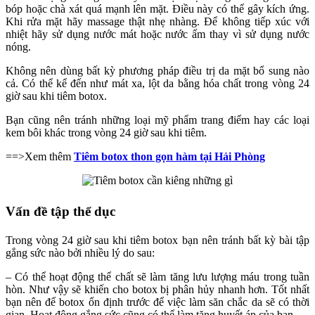
bóp hoặc chà xát quá mạnh lên mặt. Điều này có thể gây kích ứng.
Khi rửa mặt hãy massage thật nhẹ nhàng. Để không tiếp xúc với
nhiệt hãy sử dụng nước mát hoặc nước ấm thay vì sử dụng nước
nóng.
Không nên dùng bất kỳ phương pháp điều trị da mặt bổ sung nào
cả. Có thể kể đến như mát xa, lột da bằng hóa chất trong vòng 24
giờ sau khi tiêm botox.
Bạn cũng nên tránh những loại mỹ phẩm trang điểm hay các loại
kem bôi khác trong vòng 24 giờ sau khi tiêm.
==>Xem thêm
Tiêm botox thon gọn hàm tại Hải Phòng
Vấn đề tập thể dục
Trong vòng 24 giờ sau khi tiêm botox bạn nên tránh bất kỳ bài tập
gắng sức nào bởi nhiều lý do sau:
– Có thể hoạt động thể chất sẽ làm tăng lưu lượng máu trong tuần
hòn. Như vậy sẽ khiến cho botox bị phân hủy nhanh hơn. Tốt nhất
bạn nên để botox ổn định trước để việc làm săn chắc da sẽ có thời
gian. Hoạt động gắng sức cũng có thể làm tăng huyết áp của bạn.