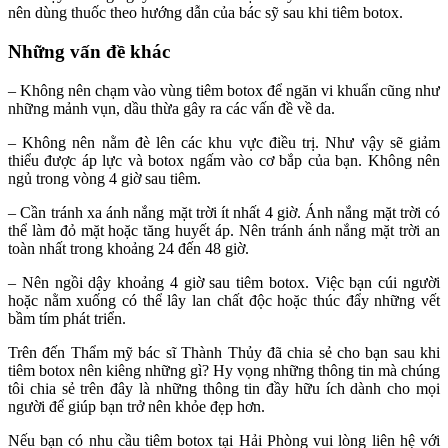
nên dùng thuốc theo hướng dẫn của bác sỹ sau khi tiêm botox.
Những vấn đề khác
– Không nên chạm vào vùng tiêm botox để ngăn vi khuẩn cũng như
những mảnh vụn, dầu thừa gây ra các vấn đề về da.
– Không nên nằm đè lên các khu vực điều trị. Như vậy sẽ giảm
thiểu được áp lực và botox ngấm vào cơ bắp của bạn. Không nên
ngủ trong vòng 4 giờ sau tiêm.
– Cần tránh xa ánh nắng mặt trời ít nhất 4 giờ. Ánh nắng mặt trời có
thể làm đỏ mặt hoặc tăng huyết áp. Nên tránh ánh nắng mặt trời an
toàn nhất trong khoảng 24 đến 48 giờ.
– Nên ngồi dậy khoảng 4 giờ sau tiêm botox. Việc bạn cúi người
hoặc nằm xuống có thể lây lan chất độc hoặc thúc đẩy những vết
bầm tím phát triển.
Trên đến Thẩm mỹ bác sĩ Thành Thủy đã chia sẻ cho bạn sau khi
tiêm botox nên kiêng những gì? Hy vọng những thông tin mà chúng
tôi chia sẻ trên đây là những thông tin đầy hữu ích dành cho mọi
người để giúp bạn trở nên khỏe đẹp hơn.
Nếu bạn có nhu cầu tiêm botox tại Hải Phòng vui lòng liên hệ với