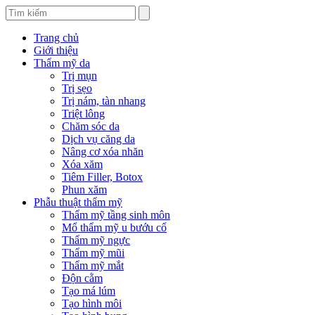
Trang chủ
Giới thiệu
Thẩm mỹ da
Trị mụn
Trị sẹo
Trị nám, tàn nhang
Triệt lông
Chăm sóc da
Dịch vụ căng da
Nâng cơ xóa nhăn
Xóa xăm
Tiêm Filler, Botox
Phun xăm
Phẫu thuật thẩm mỹ
Thẩm mỹ tầng sinh môn
Mổ thẩm mỹ u bướu cổ
Thẩm mỹ ngực
Thẩm mỹ mũi
Thẩm mỹ mắt
Độn cằm
Tạo má lúm
Tạo hình môi