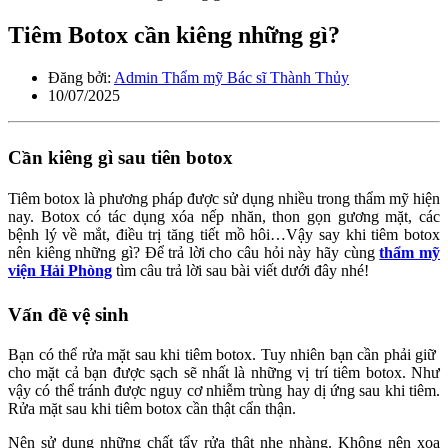
Tiêm Botox cần kiêng những gì?
Đăng bởi:
Admin Thẩm mỹ Bác sĩ Thành Thủy
10/07/2025
Cần kiêng gì sau tiên botox
Tiêm botox là phương pháp được sử dụng nhiều trong thẩm mỹ hiện
nay. Botox có tác dụng xóa nếp nhăn, thon gọn gương mặt, các
bệnh lý về mắt, điều trị tăng tiết mồ hôi…Vậy say khi tiêm botox
nên kiêng những gì? Để trả lời cho câu hỏi này hãy cùng
thẩm mỹ
viện Hải Phòng
tìm câu trả lời sau bài viết dưới đây nhé!
Vấn đề vệ sinh
Bạn có thể rửa mặt sau khi tiêm botox. Tuy nhiên bạn cần phải giữ
cho mặt cả bạn được sạch sẽ nhất là những vị trí tiêm botox. Như
vậy có thể tránh được nguy cơ nhiễm trùng hay dị ứng sau khi tiêm.
Rửa mặt sau khi tiêm botox cần thật cẩn thận.
Nên sử dụng những chất tẩy rửa thật nhẹ nhàng. Không nên xoa