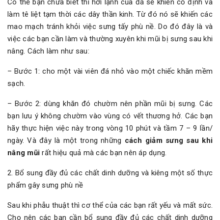
Có thể bạn chưa biết thì hơi lạnh của đá sẽ khiến cố định và
làm tê liệt tạm thời các dây thần kinh. Từ đó nó sẽ khiến các
mao mạch tránh khỏi việc sưng tấy phù nề. Do đó đây là và
việc các bạn cần làm và thường xuyên khi mũi bị sưng sau khi
nâng. Cách làm như sau:
– Bước 1: cho một vài viên đá nhỏ vào một chiếc khăn mềm
sạch.
– Bước 2: dùng khăn đó chườm nên phần mũi bị sưng. Các
bạn lưu ý không chườm vào vùng có vết thương hở. Các bạn
hãy thực hiện việc này trong vòng 10 phút và tầm 7 – 9 lần/
ngày. Và đây là một trong những
cách giảm sưng sau khi
nâng mũi
rất hiệu quả mà các bạn nên áp dụng.
2. Bổ sung đầy đủ các chất dinh dưỡng và kiêng một số thực
phẩm gây sưng phù nề
Sau khi phẫu thuật thì cơ thể của các bạn rất yếu và mất sức.
Cho nên các bạn cần bổ sung đầy đủ các chất dinh dưỡng