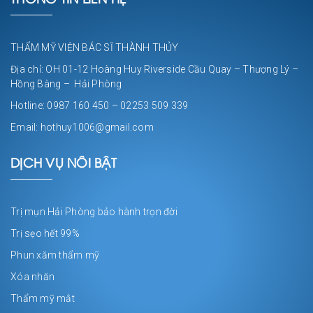
THÔNG TIN LIÊN HỆ
THẨM MỸ VIỆN BÁC SĨ THÀNH THỦY
Địa chỉ: OH 01-12 Hoàng Huy Riverside Cầu Quay – Thượng Lý –
Hồng Bàng – Hải Phòng
Hotline: 0987 160 450 – 02253 509 339
Email: hothuy1006@gmail.com
DỊCH VỤ NỔI BẬT
Trị mụn Hải Phòng bảo hành trọn đời
Trị sẹo hết 99%
Phun xăm thẩm mỹ
Xóa nhăn
Thẩm mỹ mắt