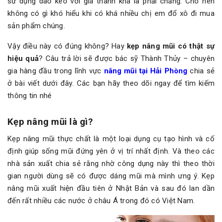
sử dụng dao kéo với giá thành khá là phải chăng. Cho nên
không có gì khó hiểu khi có khá nhiều chị em đổ xô đi mua
sản phẩm chúng.
Vậy điều này có đúng không? Hay
kẹp nâng mũi có thật sự
hiệu quả
? Câu trả lời sẽ được bác sỹ Thành Thủy – chuyên
gia hàng đầu trong lĩnh vực
nâng mũi tại Hải Phòng
chia sẻ
ở bài viết dưới đây. Các bạn hãy theo dõi ngay để tìm kiếm
thông tin nhé
Kẹp nâng mũi là gì?
Kẹp nâng mũi thực chất là một loại dụng cụ tạo hình và cố
định giúp sống mũi đứng yên ở vị trí nhất định. Và theo các
nhà sản xuất chia sẻ rằng nhờ công dụng này thì theo thời
gian người dùng sẽ có được dáng mũi mà mình ưng ý. Kẹp
nâng mũi xuất hiện đầu tiên ở Nhật Bản và sau đó lan dần
đến rất nhiều các nước ở châu Á trong đó có Việt Nam.