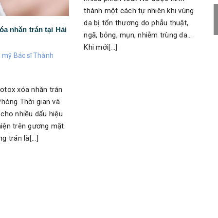
thành một cách tự nhiên khi vùng
da bị tổn thương do phẫu thuật,
a nhăn trán tại Hải
ngã, bỏng, mụn, nhiễm trùng da...
Khi mới[...]
mỹ Bác sĩ Thành
botox xóa nhăn trán
 Phòng Thời gian và
n cho nhiều dấu hiệu
hiện trên gương mặt.
g trán là[...]