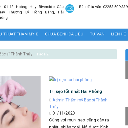
H 01-12 Hoàng Huy Riverside Cầu
Bác sĩ tư vấn: 02253 509 339
uay, Thượng Lý, Hồng Bàng, Hải
hòng
U THUẬT THẨM MỸ
CHỮA BỆNH DA LIỄU
TƯ VẤN
LIÊN HỆ
ác sĩ Thành Thủy
Page 2
Trị sẹo tốt nhất Hải Phòng
Admin Thẩm mỹ Bác sĩ Thành
Thủy
01/11/2023
Cùng với mụn, sẹo cũng gây ra
nhiều phiền toái. Nó được hình