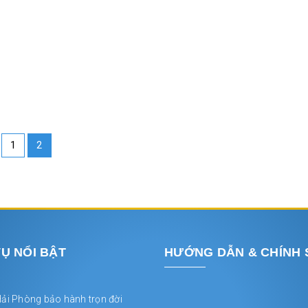
1
2
VỤ NỔI BẬT
HƯỚNG DẪN & CHÍNH
Hải Phòng bảo hành trọn đời