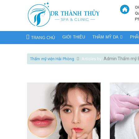
O
Q
P
GIỚI THIỆU
THẨM MỸ DA
PHẪ
TRANG CHỦ
Admin Thẩm mỹ B
Thẩm mỹ viện Hải Phòng
Articles by: