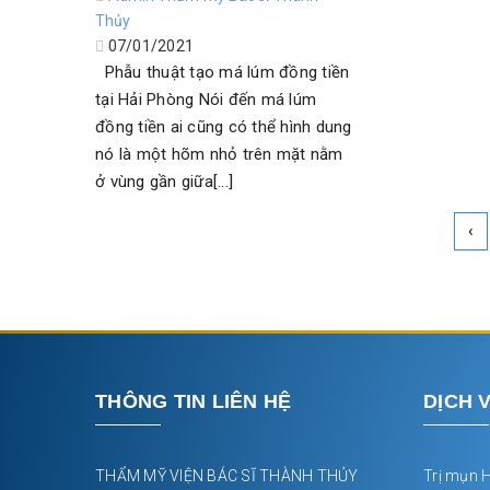
Thủy
07/01/2021
Phẫu thuật tạo má lúm đồng tiền
tại Hải Phòng Nói đến má lúm
đồng tiền ai cũng có thể hình dung
nó là một hõm nhỏ trên mặt nằm
ở vùng gần giữa[...]
‹
THÔNG TIN LIÊN HỆ
DỊCH 
THẨM MỸ VIỆN BÁC SĨ THÀNH THỦY
Trị mụn 